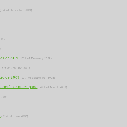
(3rd of December 2009)
009)
)
ados de ADN
(17th of February 2009)
o
(5th of January 2009)
cio de 2009
(11th of September 2008)
 poderá ser antecipado
(26th of March 2008)
 2008)
l
(21st of June 2007)