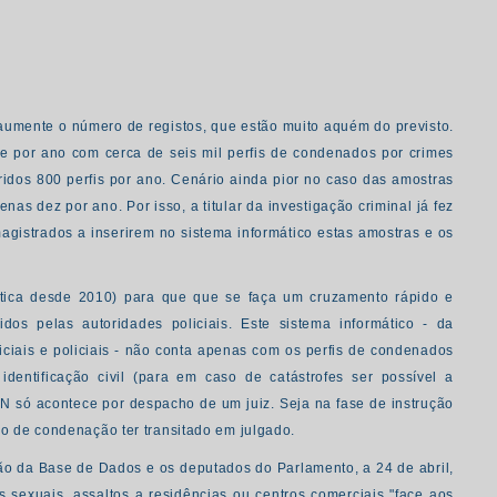
aumente o número de registos, que estão muito aquém do previsto.
e por ano com cerca de seis mil perfis de condenados por crimes
idos 800 perfis por ano. Cenário ainda pior no caso das amostras
s dez por ano. Por isso, a titular da investigação criminal já fez
agistrados a inserirem no sistema informático estas amostras e os
tica desde 2010) para que que se faça um cruzamento rápido e
dos pelas autoridades policiais. Este sistema informático - da
iciais e policiais - não conta apenas com os perfis de condenados
entificação civil (para em caso de catástrofes ser possível a
DN só acontece por despacho de um juiz. Seja na fase de instrução
são de condenação ter transitado em julgado.
ão da Base de Dados e os deputados do Parlamento, a 24 de abril,
 sexuais, assaltos a residências ou centros comerciais "face aos