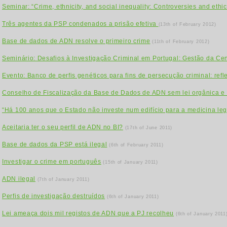
Seminar: “Crime, ethnicity, and social inequality: Controversies and ethic
Três agentes da PSP condenados a prisão efetiva
(13th of February 2012)
Base de dados de ADN resolve o primeiro crime
(11th of February 2012)
Seminário: Desafios à Investigação Criminal em Portugal: Gestão da C
Evento: Banco de perfis genéticos para fins de persecução criminal: reflex
Conselho de Fiscalização da Base de Dados de ADN sem lei orgânica e
“Há 100 anos que o Estado não investe num edifício para a medicina leg
Aceitaria ter o seu perfil de ADN no BI?
(17th of June 2011)
Base de dados da PSP está ilegal
(6th of February 2011)
Investigar o crime em português
(15th of January 2011)
ADN ilegal
(7th of January 2011)
Perfis de investigação destruídos
(6th of January 2011)
Lei ameaça dois mil registos de ADN que a PJ recolheu
(6th of January 2011