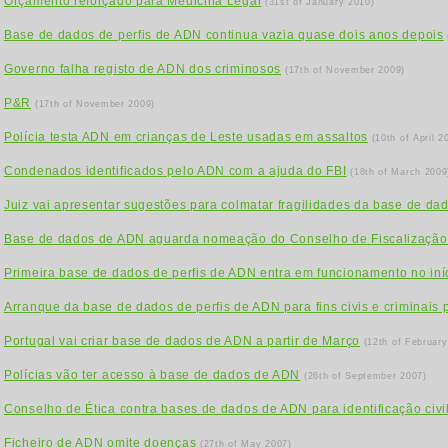
Orçamento reforçado para Medicina Legal
(31st of January 2010)
Base de dados de perfis de ADN continua vazia quase dois anos depois
Governo falha registo de ADN dos criminosos
(17th of November 2009)
P&R
(17th of November 2009)
Polícia testa ADN em crianças de Leste usadas em assaltos
(10th of April 2
Condenados identificados pelo ADN com a ajuda do FBI
(18th of March 2009
Juiz vai apresentar sugestões para colmatar fragilidades da base de d
Base de dados de ADN aguarda nomeação do Conselho de Fiscalizaçã
Primeira base de dados de perfis de ADN entra em funcionamento no iní
Arranque da base de dados de perfis de ADN para fins civis e criminais
Portugal vai criar base de dados de ADN a partir de Março
(12th of February
Polícias vão ter acesso à base de dados de ADN
(26th of September 2007)
Conselho de Ética contra bases de dados de ADN para identificação civi
Ficheiro de ADN omite doenças
(27th of May 2007)