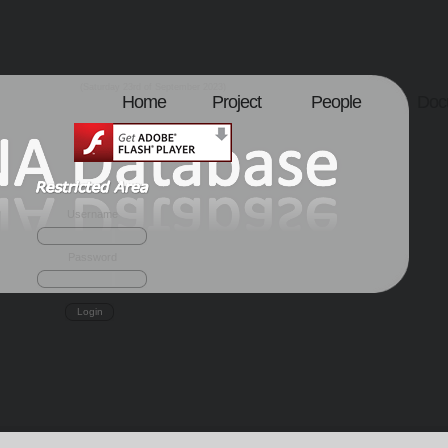
(Saturday 23rd of September 2023)
Home
Project
People
Doc
Username
Password
Login