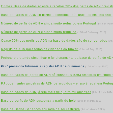
Crimes. Base de dados só está a receber 28% dos perfis de ADN previst
Base de dados de ADN só permitiu identificar 49 suspeitos em seis anos
Número de perfis de ADN é ainda muito reduzido em Portugal
(18th of Feb
Número de perfis de ADN é ainda muito reduzido
(16th of February 2016)
Quase 70% dos perfis de ADN na base de dados são de condenados
(7th
Registo de ADN para todos os cidadãos do Kuwait
(21st of July 2015)
Protocolo pretende simplificar o funcionamento da base de perfis de AD
PGR pressiona tribunais a registar ADN de criminosos
(10th of May 2015)
Base de dados de perfis de ADN só conseguiu 5393 amostras em cinco 
PJ pode manter amostras de ADN de arguidos – e isso é legal em Portug
Base de dados de ADN já tem mais de quatro mil amostras
(9th of July 2014
Base de perfis de ADN suspensa a partir de hoje
(19th of March 2013)
Base de Dados Genéticos acusada de ser restritiva
(9th of March 2013)