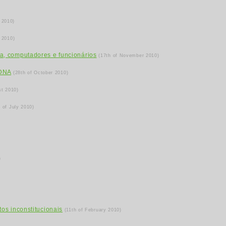
 2010)
 2010)
a, computadores e funcionários
(17th of November 2010)
 DNA
(28th of October 2010)
st 2010)
h of July 2010)
)
os inconstitucionais
(11th of February 2010)