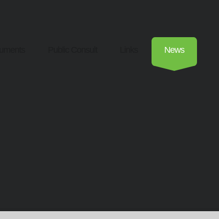
uments
Public Consult
Links
News