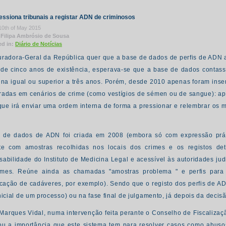
ssiona tribunais a registar ADN de criminosos
10th of May 2015
 Filipa Ambrósio de Sousa
ed in:
Diário de Notícias
uradora-Geral da República quer que a base de dados de perfis de ADN 
 de cinco anos de existência, esperava-se que a base de dados contass
na igual ou superior a três anos. Porém, desde 2010 apenas foram inser
radas em cenários de crime (como vestígios de sémen ou de sangue): apena
que irá enviar uma ordem interna de forma a pressionar e relembrar os m
 de dados de ADN foi criada em 2008 (embora só com expressão prá
nte com amostras recolhidas nos locais dos crimes e os registos deti
sabilidade do Instituto de Medicina Legal e acessível às autoridades jud
imes. Reúne ainda as chamadas "amostras problema " e perfis para id
ficação de cadáveres, por exemplo). Sendo que o registo dos perfis de A
inicial de um processo) ou na fase final de julgamento, já depois da deci
Marques Vidal, numa intervenção feita perante o Conselho de Fiscalizaç
hou a importância que este sistema tem para resolver casos como abusos