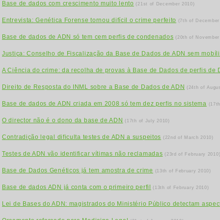
Base de dados com crescimento muito lento
(21st of December 2010)
Entrevista: Genética Forense tornou difícil o crime perfeito
(7th of December
Base de dados de ADN só tem cem perfis de condenados
(20th of November
Justiça: Conselho de Fiscalização da Base de Dados de ADN sem mobíli
A Ciência do crime: da recolha de provas à Base de Dados de perfis de
Direito de Resposta do INML sobre a Base de Dados de ADN
(24th of Augu
Base de dados de ADN criada em 2008 só tem dez perfis no sistema
(17t
O director não é o dono da base de ADN
(17th of July 2010)
Contradição legal dificulta testes de ADN a suspeitos
(22nd of March 2010)
Testes de ADN vão identificar vítimas não reclamadas
(23rd of February 2010
Base de Dados Genéticos já tem amostra de crime
(13th of February 2010)
Base de dados ADN já conta com o primeiro perfil
(13th of February 2010)
Lei de Bases do ADN: magistrados do Ministério Público detectam aspect