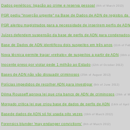
Dados genéticos: ligação ao crime e reserva pessoal
(9th of March 2013)
PGR pediu "inserção urgente" na Base de Dados de ADN de registos da 
PGR alertou magistrados para a necessidade de inserirem perfis de AD
Juízes defendem suspensão da base de perfis de ADN para condenados
Base de Dados de ADN identificou dois suspeitos em três anos
(11th of Fe
Nova técnica permite traçar «retrato» de suspeitos a partir de ADN
(16th 
Inocente preso por violar pede 1 milhão ao Estado
(12th of October 2012)
Bases de ADN não vão dissuadir criminosos
(25th of August 2012)
Polícias impedidos de recolher ADN para investigar
(9th of June 2012)
Dilma Rousseff aprova lei que cria banco de ADN de criminosos
(29th of 
Morgado critica lei que criou base de dados de perfis de ADN
(14th of April
Basede dados de ADN só foi usada oito vezes
(19th of March 2012)
Forensics blunder 'may endanger convictions'
(9th of March 2012)