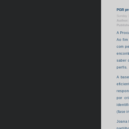
PGR pre
Sunday 
Author:
Publish
A Proc
Ao fim
com pe
encont
saber 
perfis.
A base
eficie
respon
por cr
identi
(fase 
Joana 
partil