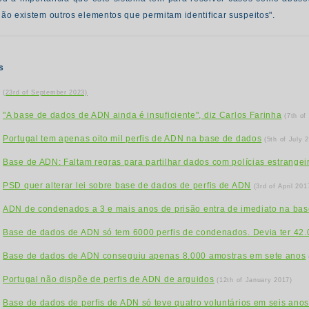
não existem outros elementos que permitam identificar suspeitos".
s
(23rd of September 2023)
"A base de dados de ADN ainda é insuficiente", diz Carlos Farinha
(7th of
Portugal tem apenas oito mil perfis de ADN na base de dados
(5th of July 
Base de ADN: Faltam regras para partilhar dados com polícias estrangei
PSD quer alterar lei sobre base de dados de perfis de ADN
(3rd of April 201
ADN de condenados a 3 e mais anos de prisão entra de imediato na ba
Base de dados de ADN só tem 6000 perfis de condenados. Devia ter 42
Base de dados de ADN conseguiu apenas 8.000 amostras em sete anos
Portugal não dispõe de perfis de ADN de arguidos
(12th of January 2017)
Base de dados de perfis de ADN só teve quatro voluntários em seis ano