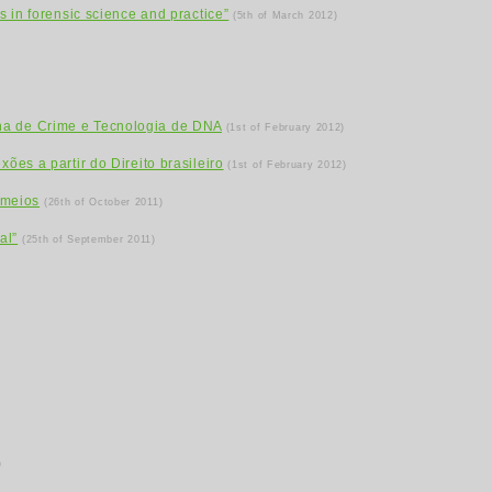
s in forensic science and practice”
(5th of March 2012)
ena de Crime e Tecnologia de DNA
(1st of February 2012)
ões a partir do Direito brasileiro
(1st of February 2012)
 meios
(26th of October 2011)
al”
(25th of September 2011)
)