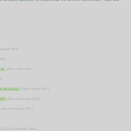
 August 2017)
2017)
ras
(18th of May 2017)
7)
se de dados
(2nd of March 2017)
.000
(20th of February 2017)
(12th of February 2017)
s
(21st of December 2016)