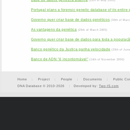
Base de dados genética avança
(13th of May 2005)
Portugal plans a forensic genetic database of its entire
Governo quer criar base de dados genéticos
(30th of Marc
As vantagens da genética
(28th of March 2005)
Governo quer criar base de dados para toda a populaç
Banco genético da Justiça ganha velocidade
(20th of Jun
Banco de ADN ''é incontornável''
(14th of November 2000)
Home
Project
People
Documents
Public Co
DNA Database © 2010-2026 : Developed by:
Two-IS.com