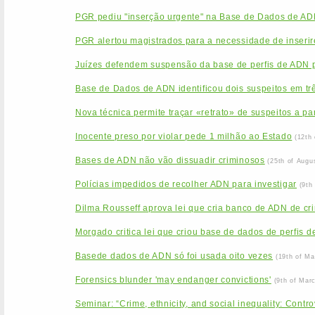
PGR pediu "inserção urgente" na Base de Dados de ADN
PGR alertou magistrados para a necessidade de inseri
Juízes defendem suspensão da base de perfis de ADN
Base de Dados de ADN identificou dois suspeitos em tr
Nova técnica permite traçar «retrato» de suspeitos a pa
Inocente preso por violar pede 1 milhão ao Estado
(12th
Bases de ADN não vão dissuadir criminosos
(25th of Augu
Polícias impedidos de recolher ADN para investigar
(9th
Dilma Rousseff aprova lei que cria banco de ADN de cr
Morgado critica lei que criou base de dados de perfis 
Basede dados de ADN só foi usada oito vezes
(19th of Ma
Forensics blunder 'may endanger convictions'
(9th of Mar
Seminar: “Crime, ethnicity, and social inequality: Contr