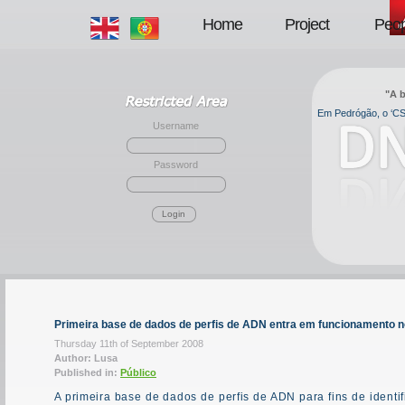
Home
Project
Peop
"A b
Em Pedrógão, o ‘CSI
Username
Password
Login
Primeira base de dados de perfis de ADN entra em funcionamento no
Thursday 11th of September 2008
Author: Lusa
Published in:
Público
A primeira base de dados de perfis de ADN para fins de identif