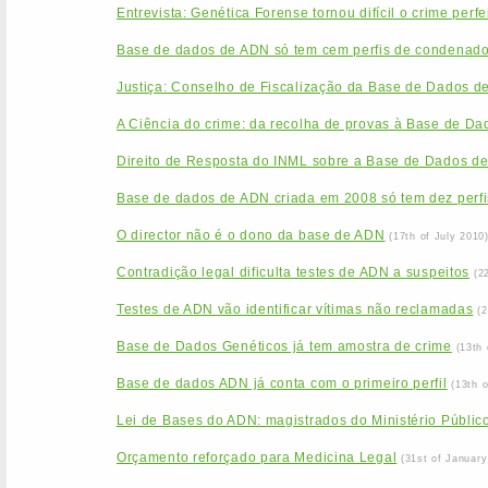
Entrevista: Genética Forense tornou difícil o crime perfe
Base de dados de ADN só tem cem perfis de condenad
Justiça: Conselho de Fiscalização da Base de Dados d
A Ciência do crime: da recolha de provas à Base de Da
Direito de Resposta do INML sobre a Base de Dados d
Base de dados de ADN criada em 2008 só tem dez perfi
O director não é o dono da base de ADN
(17th of July 2010
Contradição legal dificulta testes de ADN a suspeitos
(2
Testes de ADN vão identificar vítimas não reclamadas
(
Base de Dados Genéticos já tem amostra de crime
(13th
Base de dados ADN já conta com o primeiro perfil
(13th 
Lei de Bases do ADN: magistrados do Ministério Público
Orçamento reforçado para Medicina Legal
(31st of January