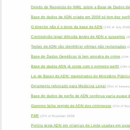
Direito de Resposta do INML sobre a Base de Dados d
Base de dados de ADN criada em 2008 só tem dez perfi
O director não é o dono da base de ADN
(17th of July 2010
Contradição legal dificulta testes de ADN a suspeitos
(2
Testes de ADN vão identificar vítimas não reclamadas
(
Base de Dados Genéticos já tem amostra de crime
(13th
Base de dados ADN já conta com o primeiro perfil
(13th 
Lei de Bases do ADN: magistrados do Ministério Público
Orçamento reforçado para Medicina Legal
(31st of January
Base de dados de perfis de ADN continua vazia quase 
Governo falha registo de ADN dos criminosos
(17th of No
P&R
(17th of November 2009)
Polícia testa ADN em crianças de Leste usadas em assa