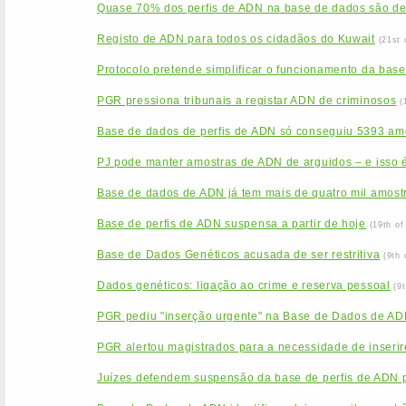
Quase 70% dos perfis de ADN na base de dados são d
Registo de ADN para todos os cidadãos do Kuwait
(21st 
Protocolo pretende simplificar o funcionamento da base
PGR pressiona tribunais a registar ADN de criminosos
(
Base de dados de perfis de ADN só conseguiu 5393 am
PJ pode manter amostras de ADN de arguidos – e isso é
Base de dados de ADN já tem mais de quatro mil amost
Base de perfis de ADN suspensa a partir de hoje
(19th o
Base de Dados Genéticos acusada de ser restritiva
(9th
Dados genéticos: ligação ao crime e reserva pessoal
(9
PGR pediu "inserção urgente" na Base de Dados de ADN
PGR alertou magistrados para a necessidade de inseri
Juízes defendem suspensão da base de perfis de ADN