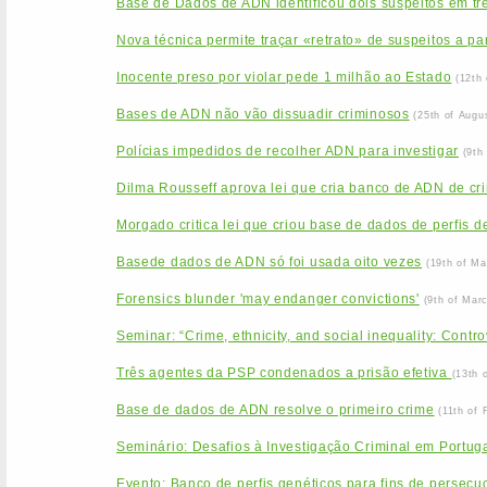
Base de Dados de ADN identificou dois suspeitos em tr
Nova técnica permite traçar «retrato» de suspeitos a pa
Inocente preso por violar pede 1 milhão ao Estado
(12th
Bases de ADN não vão dissuadir criminosos
(25th of Augu
Polícias impedidos de recolher ADN para investigar
(9th
Dilma Rousseff aprova lei que cria banco de ADN de cr
Morgado critica lei que criou base de dados de perfis 
Basede dados de ADN só foi usada oito vezes
(19th of Ma
Forensics blunder 'may endanger convictions'
(9th of Mar
Seminar: “Crime, ethnicity, and social inequality: Contr
Três agentes da PSP condenados a prisão efetiva
(13th 
Base de dados de ADN resolve o primeiro crime
(11th of 
Seminário: Desafios à Investigação Criminal em Portu
Evento: Banco de perfis genéticos para fins de persecuçã