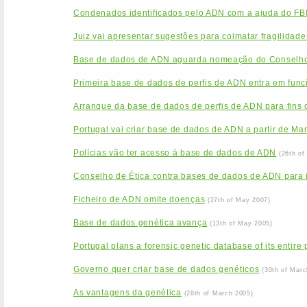
Condenados identificados pelo ADN com a ajuda do FB
Juiz vai apresentar sugestões para colmatar fragilida
Base de dados de ADN aguarda nomeação do Conselho
Primeira base de dados de perfis de ADN entra em func
Arranque da base de dados de perfis de ADN para fins c
Portugal vai criar base de dados de ADN a partir de Ma
Polícias vão ter acesso à base de dados de ADN
(26th of
Conselho de Ética contra bases de dados de ADN para id
Ficheiro de ADN omite doenças
(27th of May 2007)
Base de dados genética avança
(13th of May 2005)
Portugal plans a forensic genetic database of its entire
Governo quer criar base de dados genéticos
(30th of Marc
As vantagens da genética
(28th of March 2005)