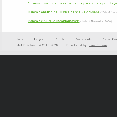
Governo quer criar base de dados para toda a populaç
Banco genético da Justiça ganha velocidade
(20th of Jun
Banco de ADN ''é incontornável''
(14th of November 2000)
Home
Project
People
Documents
Public Co
DNA Database © 2010-2026 : Developed by:
Two-IS.com