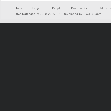
Home
Project
People
Documents
Public Co
DNA Database © 2010-2026 : Developed by:
Two-IS.com