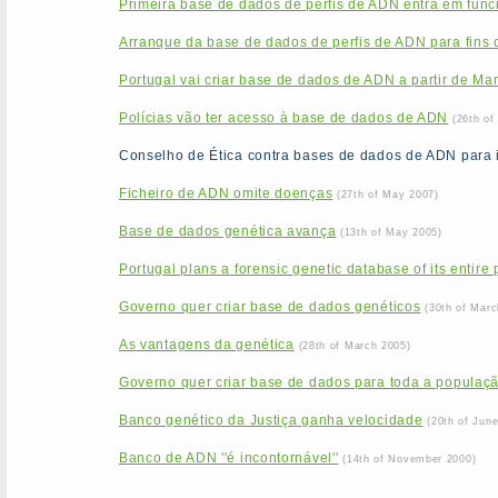
Primeira base de dados de perfis de ADN entra em func
Arranque da base de dados de perfis de ADN para fins c
Portugal vai criar base de dados de ADN a partir de Ma
Polícias vão ter acesso à base de dados de ADN
(26th of
Conselho de Ética contra bases de dados de ADN para i
Ficheiro de ADN omite doenças
(27th of May 2007)
Base de dados genética avança
(13th of May 2005)
Portugal plans a forensic genetic database of its entire
Governo quer criar base de dados genéticos
(30th of Marc
As vantagens da genética
(28th of March 2005)
Governo quer criar base de dados para toda a populaç
Banco genético da Justiça ganha velocidade
(20th of Jun
Banco de ADN ''é incontornável''
(14th of November 2000)