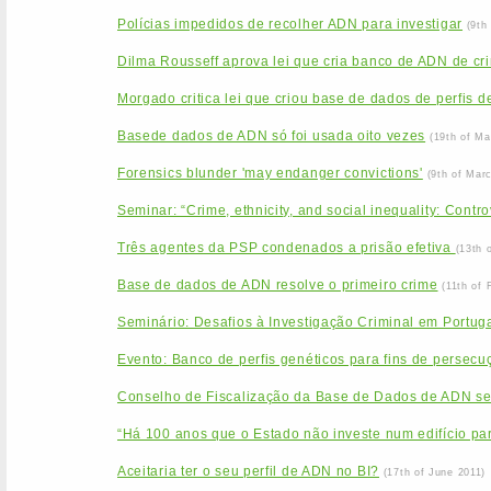
Polícias impedidos de recolher ADN para investigar
(9th
Dilma Rousseff aprova lei que cria banco de ADN de cr
Morgado critica lei que criou base de dados de perfis 
Basede dados de ADN só foi usada oito vezes
(19th of Ma
Forensics blunder 'may endanger convictions'
(9th of Mar
Seminar: “Crime, ethnicity, and social inequality: Contr
Três agentes da PSP condenados a prisão efetiva
(13th 
Base de dados de ADN resolve o primeiro crime
(11th of 
Seminário: Desafios à Investigação Criminal em Portu
Evento: Banco de perfis genéticos para fins de persecuçã
Conselho de Fiscalização da Base de Dados de ADN se
“Há 100 anos que o Estado não investe num edifício par
Aceitaria ter o seu perfil de ADN no BI?
(17th of June 2011)