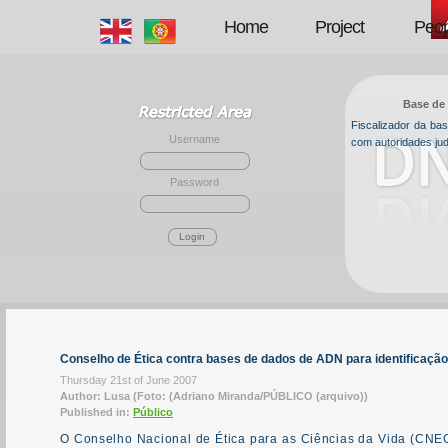
Home
Project
Peop
Base de 
Fiscalizador da b
Username
com autoridades jud
Password
Login
Conselho de Ética contra bases de dados de ADN para identificação 
Thursday 21st of June 2007
Author: Lusa (Foto: (Adriano Miranda/PÚBLICO (arquivo))
Published in:
Público
O Conselho Nacional de Ética para as Ciências da Vida (CNEC