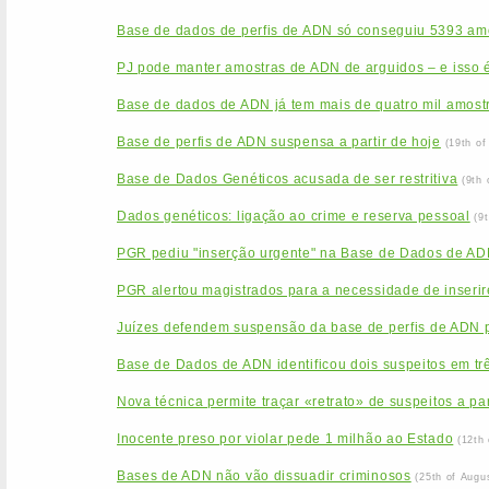
Base de dados de perfis de ADN só conseguiu 5393 am
PJ pode manter amostras de ADN de arguidos – e isso é
Base de dados de ADN já tem mais de quatro mil amost
Base de perfis de ADN suspensa a partir de hoje
(19th o
Base de Dados Genéticos acusada de ser restritiva
(9th
Dados genéticos: ligação ao crime e reserva pessoal
(9
PGR pediu "inserção urgente" na Base de Dados de ADN
PGR alertou magistrados para a necessidade de inseri
Juízes defendem suspensão da base de perfis de ADN
Base de Dados de ADN identificou dois suspeitos em tr
Nova técnica permite traçar «retrato» de suspeitos a pa
Inocente preso por violar pede 1 milhão ao Estado
(12th
Bases de ADN não vão dissuadir criminosos
(25th of Augu