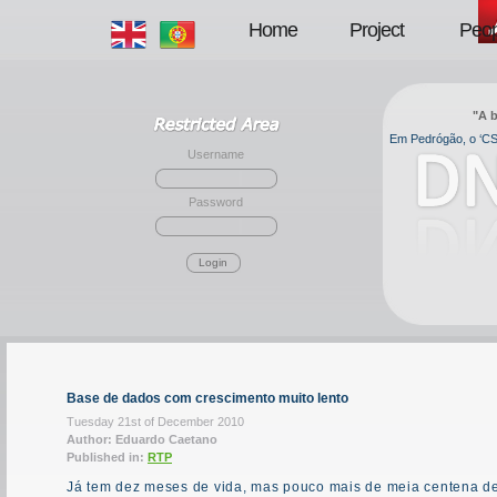
Home
Project
Peop
"A b
Em Pedrógão, o ‘CSI
Username
Password
Login
Base de dados com crescimento muito lento
Tuesday 21st of December 2010
Author: Eduardo Caetano
Published in:
RTP
Já tem dez meses de vida, mas pouco mais de meia centena de 