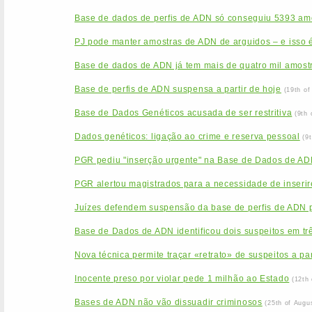
Base de dados de perfis de ADN só conseguiu 5393 am
PJ pode manter amostras de ADN de arguidos – e isso é
Base de dados de ADN já tem mais de quatro mil amost
Base de perfis de ADN suspensa a partir de hoje
(19th o
Base de Dados Genéticos acusada de ser restritiva
(9th
Dados genéticos: ligação ao crime e reserva pessoal
(9
PGR pediu "inserção urgente" na Base de Dados de ADN
PGR alertou magistrados para a necessidade de inseri
Juízes defendem suspensão da base de perfis de ADN
Base de Dados de ADN identificou dois suspeitos em tr
Nova técnica permite traçar «retrato» de suspeitos a pa
Inocente preso por violar pede 1 milhão ao Estado
(12th
Bases de ADN não vão dissuadir criminosos
(25th of Augu