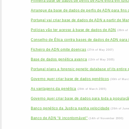
Primeira base de dados de perfis de ADN entra em func
Arranque da base de dados de perfis de ADN para fins c
Portugal vai criar base de dados de ADN a partir de Ma
Polícias vão ter acesso à base de dados de ADN
(26th of
Conselho de Ética contra bases de dados de ADN para id
Ficheiro de ADN omite doenças
(27th of May 2007)
Base de dados genética avança
(13th of May 2005)
Portugal plans a forensic genetic database of its entire
Governo quer criar base de dados genéticos
(30th of Marc
As vantagens da genética
(28th of March 2005)
Governo quer criar base de dados para toda a populaç
Banco genético da Justiça ganha velocidade
(20th of Jun
Banco de ADN ''é incontornável''
(14th of November 2000)