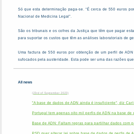
Só que esta determinação paga-se. “É cerca de 550 euros por
Nacional de Medicina Legal”.
São os tribunais e os cofres da Justiça que têm que pagar esta
para suportar os custos que têm as análises laboratoriais de ge
Uma factura de 550 euros por obtenção de um perfil de ADN 
sufocados pela austeridade. Esta pode ser uma das razões que 
All news
(23rd of September 2023)
"A base de dados de ADN ainda é insuficiente", diz Car
Portugal tem apenas oito mil perfis de ADN na base de
Base de ADN: Faltam regras para partilhar dados com po
PSD quer alterar lei sobre base de dados de perfis de 