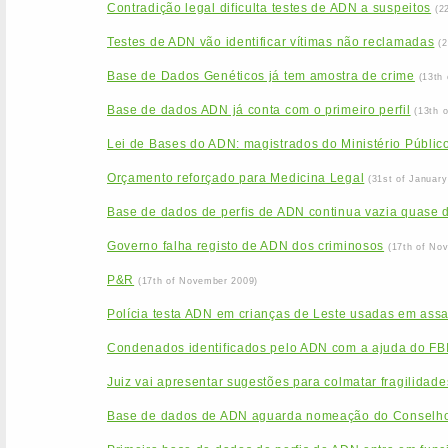
Contradição legal dificulta testes de ADN a suspeitos
(2
Testes de ADN vão identificar vítimas não reclamadas
(
Base de Dados Genéticos já tem amostra de crime
(13th
Base de dados ADN já conta com o primeiro perfil
(13th 
Lei de Bases do ADN: magistrados do Ministério Público
Orçamento reforçado para Medicina Legal
(31st of January
Base de dados de perfis de ADN continua vazia quase 
Governo falha registo de ADN dos criminosos
(17th of No
P&R
(17th of November 2009)
Polícia testa ADN em crianças de Leste usadas em assa
Condenados identificados pelo ADN com a ajuda do FB
Juiz vai apresentar sugestões para colmatar fragilida
Base de dados de ADN aguarda nomeação do Conselho