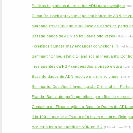
Polícias impedidos de recolher ADN para investigar
(9th
Dilma Rousseff aprova lei que cria banco de ADN de cr
Morgado critica lei que criou base de dados de perfis 
Basede dados de ADN só foi usada oito vezes
(19th of Ma
Forensics blunder 'may endanger convictions'
(9th of Mar
Seminar: “Crime, ethnicity, and social inequality: Contr
Três agentes da PSP condenados a prisão efetiva
(13th 
Base de dados de ADN resolve o primeiro crime
(11th of 
Seminário: Desafios à Investigação Criminal em Portu
Evento: Banco de perfis genéticos para fins de persecuçã
Conselho de Fiscalização da Base de Dados de ADN se
“Há 100 anos que o Estado não investe num edifício par
Aceitaria ter o seu perfil de ADN no BI?
(17th of June 2011)