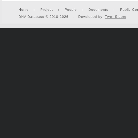
Home
Project
People
Documents
Public Co
DNA Database © 2010-2026 : Developed by:
Two-IS.com