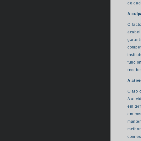
de dad
A culp
O fact
acabei
garant
compet
institu
funcio
recebe
A ativ
Claro 
A ativ
em ter
em men
manter
melhor
com es