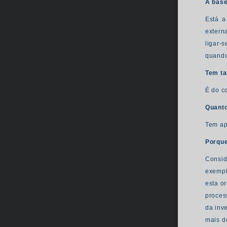
A base
Está a
extern
ligar-
quando
Tem ta
É do c
Quanto
Tem ap
Porque
Consid
exempl
esta o
proces
da inv
mais d