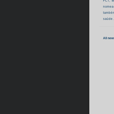
FCT, t
nomead
também
saúde
All new