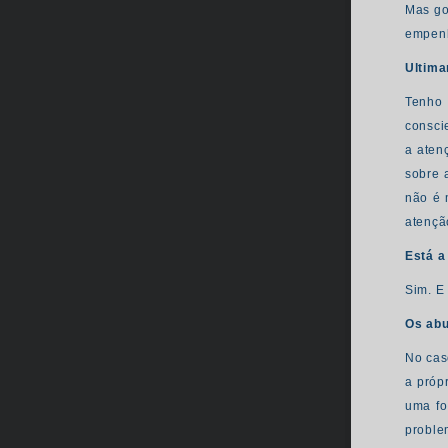
Mas go
empenh
Ultima
Tenho 
consci
a aten
sobre 
não é 
atençã
Está a
Sim. E
Os abu
No cas
a próp
uma fo
proble