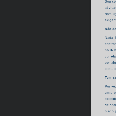
Sou co
ativid
revoluç
exigent
Não de
Nada f
confro
no INM
corret
por al
conta 
Tem-se
Por ve
um pro
existi
de obr
o ano 