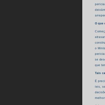
perici
deixám
arrepe
O que 
Começo
atrasa
constr
o Minis
perici
se des
que te
Tais c
É prec
leis, 
decisõ
melhor 