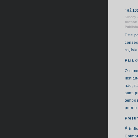
“Há 100
Sunday 2
Author:
Publish
Este p
conseg
regist
Para q
O conc
Instit
não, n
suas p
tempos
pronto
Presum
É indi
Coimbr