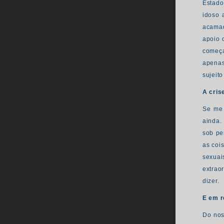
Estado
idoso 
acamad
apoio 
começa
apenas
sujeito
A cris
Se me 
ainda.
sob pe
as coi
sexuai
extrao
dizer.
E em r
Do nos