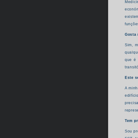
Medici
económ
existe
funçõe
Gosta 
Sim, m
qualqu
que é 
transit
Este s
A minh
edifíc
precisa
repres
Tem pr
Sou pr