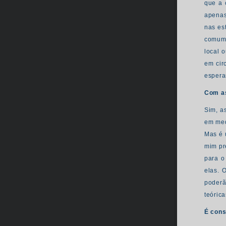
que a 
apenas
nas es
comum 
local 
em cir
espera
Com as
Sim, a
em med
Mas é 
mim pr
para o
elas. 
poderã
teóric
É cons