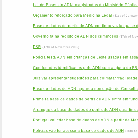
Lei de Bases do ADN: magistrados do Ministério Público
Orçamento reforçado para Medicina Legal
(31st of January
Base de dados de perfis de ADN continua vazia quase 
Governo falha registo de ADN dos criminosos
(17th of No
P&R
(17th of November 2009)
Polícia testa ADN em crianças de Leste usadas em assa
Condenados identificados pelo ADN com a ajuda do FB
Juiz vai apresentar sugestões para colmatar fragilida
Base de dados de ADN aguarda nomeação do Conselho
Primeira base de dados de perfis de ADN entra em func
Arranque da base de dados de perfis de ADN para fins c
Portugal vai criar base de dados de ADN a partir de Ma
Polícias vão ter acesso à base de dados de ADN
(26th of