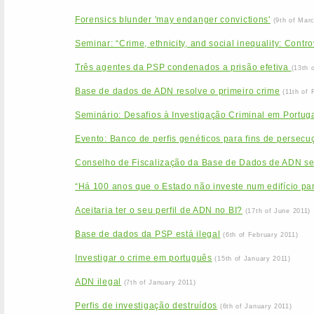
Forensics blunder 'may endanger convictions'
(9th of Mar
Seminar: “Crime, ethnicity, and social inequality: Contr
Três agentes da PSP condenados a prisão efetiva
(13th 
Base de dados de ADN resolve o primeiro crime
(11th of 
Seminário: Desafios à Investigação Criminal em Portu
Evento: Banco de perfis genéticos para fins de persecuçã
Conselho de Fiscalização da Base de Dados de ADN se
“Há 100 anos que o Estado não investe num edifício par
Aceitaria ter o seu perfil de ADN no BI?
(17th of June 2011)
Base de dados da PSP está ilegal
(6th of February 2011)
Investigar o crime em português
(15th of January 2011)
ADN ilegal
(7th of January 2011)
Perfis de investigação destruídos
(6th of January 2011)