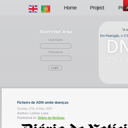
Home
Project
Peop
"A b
Em Pedrógão, o ‘CSI
Username
Password
Login
Ficheiro de ADN omite doenças
Sunday 27th of May 2007
Author: Licínio Lima
Published in:
Diário de Notícias