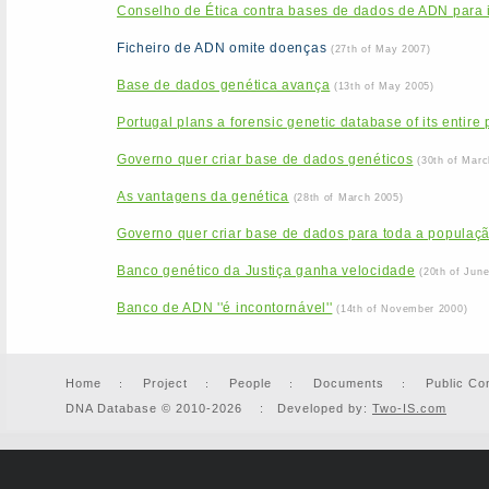
Conselho de Ética contra bases de dados de ADN para id
Ficheiro de ADN omite doenças
(27th of May 2007)
Base de dados genética avança
(13th of May 2005)
Portugal plans a forensic genetic database of its entire
Governo quer criar base de dados genéticos
(30th of Marc
As vantagens da genética
(28th of March 2005)
Governo quer criar base de dados para toda a populaç
Banco genético da Justiça ganha velocidade
(20th of Jun
Banco de ADN ''é incontornável''
(14th of November 2000)
Home
Project
People
Documents
Public Co
DNA Database © 2010-2026 : Developed by:
Two-IS.com