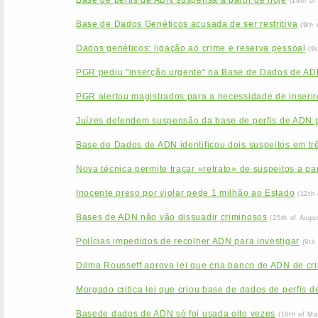
Base de perfis de ADN suspensa a partir de hoje
(19th o
Base de Dados Genéticos acusada de ser restritiva
(9th
Dados genéticos: ligação ao crime e reserva pessoal
(9
PGR pediu "inserção urgente" na Base de Dados de ADN
PGR alertou magistrados para a necessidade de inseri
Juízes defendem suspensão da base de perfis de ADN
Base de Dados de ADN identificou dois suspeitos em tr
Nova técnica permite traçar «retrato» de suspeitos a pa
Inocente preso por violar pede 1 milhão ao Estado
(12th
Bases de ADN não vão dissuadir criminosos
(25th of Augu
Polícias impedidos de recolher ADN para investigar
(9th
Dilma Rousseff aprova lei que cria banco de ADN de cr
Morgado critica lei que criou base de dados de perfis 
Basede dados de ADN só foi usada oito vezes
(19th of Ma