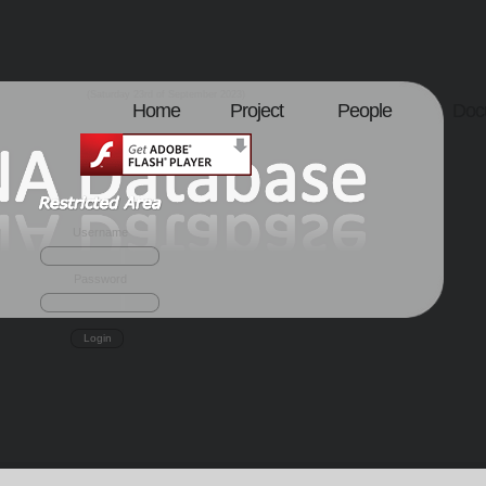
(Saturday 23rd of September 2023)
Home
Project
People
Doc
Username
Password
Login