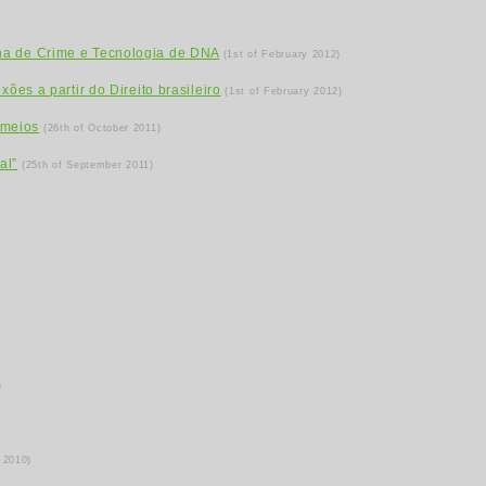
ena de Crime e Tecnologia de DNA
(1st of February 2012)
ões a partir do Direito brasileiro
(1st of February 2012)
 meios
(26th of October 2011)
al”
(25th of September 2011)
)
 2010)