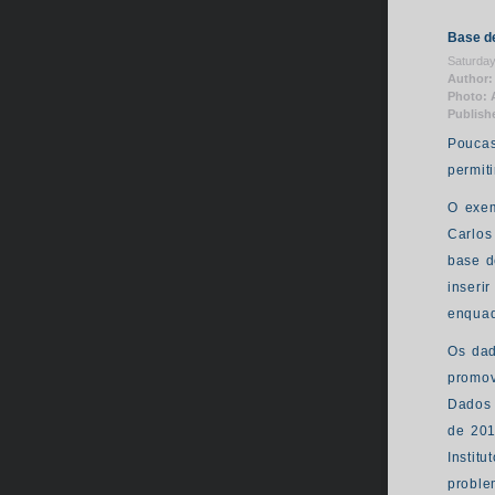
Base d
Saturday
Author:
Photo: 
Publish
Poucas
permit
O exem
Carlos
base d
inseri
enquad
Os dad
promov
Dados 
de 201
Instit
proble