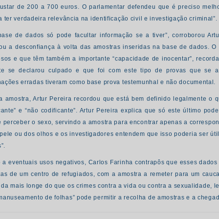
ustar de 200 a 700 euros. O parlamentar defendeu que é preciso melho
 ter verdadeira relevância na identificação civil e investigação criminal”.
ase de dados só pode facultar informação se a tiver”, corroborou Artur
ou a desconfiança à volta das amostras inseridas na base de dados. O
osos e que têm também a importante “capacidade de inocentar”, reco
te se declarou culpado e que foi com este tipo de provas que se 
ações erradas tiveram como base prova testemunhal e não documental.
a amostra, Artur Pereira recordou que está bem definido legalmente o
icante” e “não codificante”. Artur Pereira explica que só este último po
e perceber o sexo, servindo a amostra para encontrar apenas a correspo
 pele ou dos olhos e os investigadores entendem que isso poderia ser útil
s”.
 a eventuais usos negativos, Carlos Farinha contrapôs que esses dados
tas de um centro de refugiados, com a amostra a remeter para um cauca
nda mais longe do que os crimes contra a vida ou contra a sexualidade,
manuseamento de folhas” pode permitir a recolha de amostras e a chega