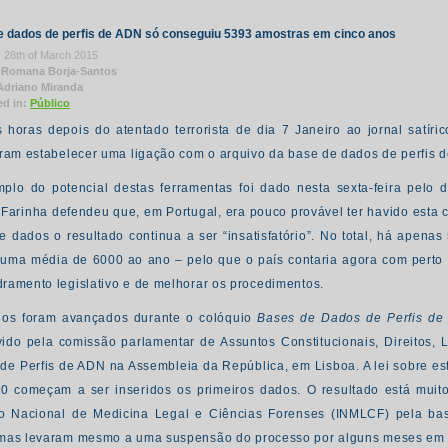
e dados de perfis de ADN só conseguiu 5393 amostras em cinco anos
 28th of March 2015
 Romana Borja-Santos
Adriano Miranda
ed in:
Público
 horas depois do atentado terrorista de dia 7 Janeiro ao jornal satíri
iram estabelecer uma ligação com o arquivo da base de dados de perfis 
plo do potencial destas ferramentas foi dado nesta sexta-feira pelo dir
 Farinha defendeu que, em Portugal, era pouco provável ter havido esta
e dados o resultado continua a ser “insatisfatório”. No total, há apenas
r uma média de 6000 ao ano – pelo que o país contaria agora com perto de
ramento legislativo e de melhorar os procedimentos.
os foram avançados durante o colóquio
Bases de Dados de Perfis de 
ido pela comissão parlamentar de Assuntos Constitucionais, Direitos,
de Perfis de ADN na Assembleia da República, em Lisboa. A lei sobre e
0 começam a ser inseridos os primeiros dados. O resultado está muit
uto Nacional de Medicina Legal e Ciências Forenses (INMLCF) pela base
mas levaram mesmo a uma suspensão do processo por alguns meses em