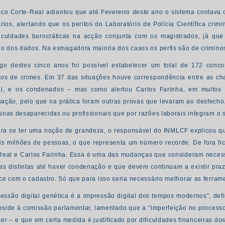
sco Corte-Real adiantou que até Fevereiro deste ano o sistema contava
ários, alertando que os peritos do
Laboratório de Polícia Científica
crimi
ficuldades burocráticas na acção conjunta com os magistrados, já qu
ão dos dados. Na esmagadora maioria dos casos os perfis são de crimino
go destes cinco anos foi possível estabelecer um total de 172 concord
tos de crimes. Em 37 das situações houve correspondência entre as ch
al, e os condenados – mas como alertou Carlos Farinha, em muitos 
ação, pelo que na prática foram outras provas que levaram ao desfecho.
soas desaparecidas ou profissionais que por razões laborais integram o 
ra se ter uma noção de grandeza, o responsável do INMLCF explicou q
is milhões de pessoas, o que representa um número recorde. De fora fi
Real e Carlos Farinha. Essa é uma das mudanças que consideram neces
tas distintas até haver condenação e que devem continuam a existir pra
ce com o cadastro. Só que para isso seria necessário melhorar as ferra
ressão digital genética é a impressão digital dos tempos modernos”, de
eside à comissão parlamentar, lamentado que a “imperfeição no processo
ter – e que em certa medida é justificado por dificuldades financeiras do