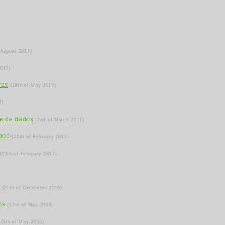
 August 2017)
2017)
ras
(18th of May 2017)
7)
se de dados
(2nd of March 2017)
.000
(20th of February 2017)
(12th of February 2017)
s
(21st of December 2016)
os
(17th of May 2016)
(5th of May 2016)