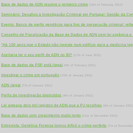
Base de dados de ADN resolve o primeiro crime
(11th of February 2012)
Seminário: Desafios à Investigação Criminal em Portugal: Gestão da C
Evento: Banco de perfis genéticos para fins de persecução criminal: reflex
Conselho de Fiscalização da Base de Dados de ADN sem lei orgânica e
“Há 100 anos que o Estado não investe num edifício para a medicina leg
Aceitaria ter o seu perfil de ADN no BI?
(17th of June 2011)
Base de dados da PSP está ilegal
(6th of February 2011)
Investigar o crime em português
(15th of January 2011)
ADN ilegal
(7th of January 2011)
Perfis de investigação destruídos
(6th of January 2011)
Lei ameaça dois mil registos de ADN que a PJ recolheu
(6th of January 2011
Base de dados com crescimento muito lento
(21st of December 2010)
Entrevista: Genética Forense tornou difícil o crime perfeito
(7th of December