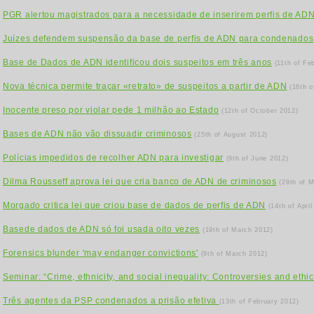
PGR alertou magistrados para a necessidade de inserirem perfis de AD
Juízes defendem suspensão da base de perfis de ADN para condenados
Base de Dados de ADN identificou dois suspeitos em três anos
(11th of Fe
Nova técnica permite traçar «retrato» de suspeitos a partir de ADN
(16th 
Inocente preso por violar pede 1 milhão ao Estado
(12th of October 2012)
Bases de ADN não vão dissuadir criminosos
(25th of August 2012)
Polícias impedidos de recolher ADN para investigar
(9th of June 2012)
Dilma Rousseff aprova lei que cria banco de ADN de criminosos
(29th of 
Morgado critica lei que criou base de dados de perfis de ADN
(14th of April
Basede dados de ADN só foi usada oito vezes
(19th of March 2012)
Forensics blunder 'may endanger convictions'
(9th of March 2012)
Seminar: “Crime, ethnicity, and social inequality: Controversies and ethic
Três agentes da PSP condenados a prisão efetiva
(13th of February 2012)