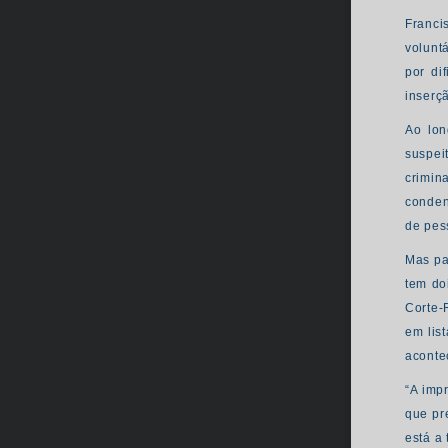
Franci
volunt
por di
inserç
Ao lon
suspei
crimin
conden
de pes
Mas pa
tem do
Corte-
em lis
aconte
“A imp
que pr
está a 