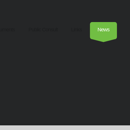
uments
Public Consult
Links
News