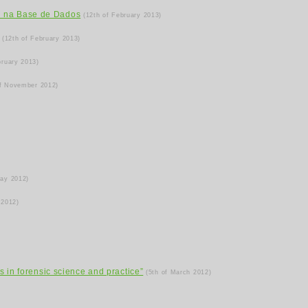
N na Base de Dados
(12th of February 2013)
(12th of February 2013)
bruary 2013)
of November 2012)
May 2012)
 2012)
s in forensic science and practice”
(5th of March 2012)