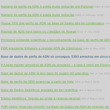
Número de perfis de ADN é ainda muito reduzido em Portugal
(18th of Feb
Número de perfis de ADN é ainda muito reduzido
(16th of February 2016)
Quase 70% dos perfis de ADN na base de dados são de condenados
(7th
Registo de ADN para todos os cidadãos do Kuwait
(21st of July 2015)
Protocolo pretende simplificar o funcionamento da base de perfis de AD
PGR pressiona tribunais a registar ADN de criminosos
(10th of May 2015)
Base de dados de perfis de ADN só conseguiu 5393 amostras em cinco
PJ pode manter amostras de ADN de arguidos – e isso é legal em Portug
Base de dados de ADN já tem mais de quatro mil amostras
(9th of July 2014
Base de perfis de ADN suspensa a partir de hoje
(19th of March 2013)
Base de Dados Genéticos acusada de ser restritiva
(9th of March 2013)
Dados genéticos: ligação ao crime e reserva pessoal
(9th of March 2013)
PGR pediu "inserção urgente" na Base de Dados de ADN de registos da 