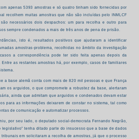
 com apenas 5393 amostras e só quatro tinham sido fornecidas por
nal recolhem muitas amostras que não são incluídas pelo INMLCF
e são necessários dois despachos: um para recolha e outro para
sos sempre condenados a mais de três anos de pena de prisão.
âncias, isto é, resultados positivos que ajudaram a identificar
amadas amostras-problema, recolhidas no âmbito da investigação
casos a correspondência pode ter sido feita apenas depois da
 Entre as restantes amostras há, por exemplo, casos de familiares
sistema.
ue a base alemã conta com mais de 820 mil pessoas e que França
cam os arguidos, o que compromete a robustez da base, alertaram
sária, ainda que admitam que arguidos e condenados devam estar
zos para as informações deixarem de constar no sistema, tal como
mentas de comunicação e automatizar processos.
finiu, por seu lado, o deputado social-democrata Fernando Negrão,
 legislativo” tenha ditado parte do insucesso que a base de dados
s tribunais em solicitaram a recolha de amostras, já que o processo