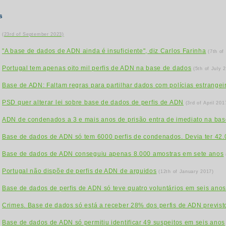
s
(23rd of September 2023)
"A base de dados de ADN ainda é insuficiente", diz Carlos Farinha
(7th of
Portugal tem apenas oito mil perfis de ADN na base de dados
(5th of July 
Base de ADN: Faltam regras para partilhar dados com polícias estrangei
PSD quer alterar lei sobre base de dados de perfis de ADN
(3rd of April 201
ADN de condenados a 3 e mais anos de prisão entra de imediato na ba
Base de dados de ADN só tem 6000 perfis de condenados. Devia ter 42
Base de dados de ADN conseguiu apenas 8.000 amostras em sete anos
Portugal não dispõe de perfis de ADN de arguidos
(12th of January 2017)
Base de dados de perfis de ADN só teve quatro voluntários em seis ano
Crimes. Base de dados só está a receber 28% dos perfis de ADN previst
Base de dados de ADN só permitiu identificar 49 suspeitos em seis anos