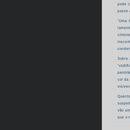
pode c
passe a
“Uma b
lament
crimin
inocen
conden
Sobre 
“codif
permit
cor da
visívei
Quanto
suspei
vão ai
que o 