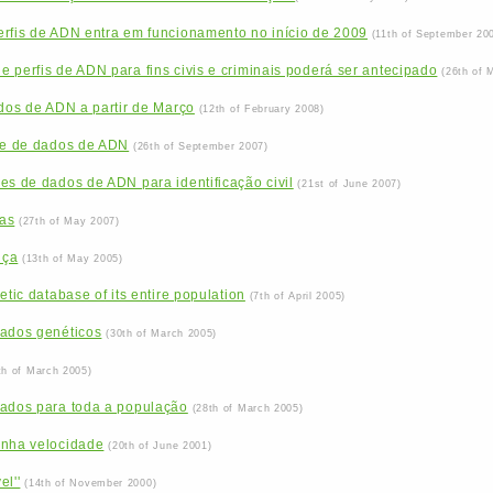
erfis de ADN entra em funcionamento no início de 2009
(11th of September 20
 perfis de ADN para fins civis e criminais poderá ser antecipado
(26th of 
ados de ADN a partir de Março
(12th of February 2008)
ase de dados de ADN
(26th of September 2007)
es de dados de ADN para identificação civil
(21st of June 2007)
ças
(27th of May 2007)
nça
(13th of May 2005)
etic database of its entire population
(7th of April 2005)
dados genéticos
(30th of March 2005)
th of March 2005)
dados para toda a população
(28th of March 2005)
anha velocidade
(20th of June 2001)
l''
(14th of November 2000)