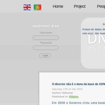
Home
Project
Peop
P
A base de dados de 
Username
sete anos, das qua
Password
Login
O director não é o dono da base de AD
Saturday 17th of July 2010
Author: Editorial
Published in:
Público
Em 2008 o Governo criou uma base 