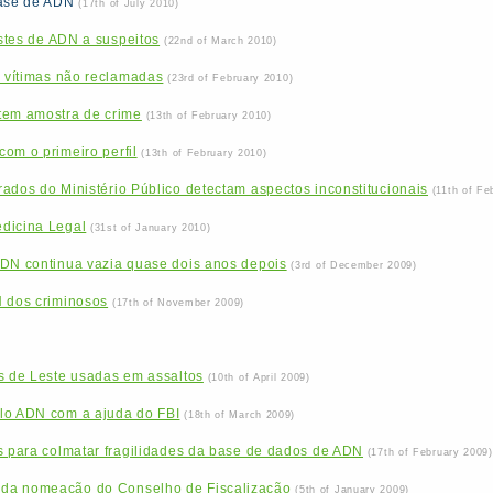
base de ADN
(17th of July 2010)
estes de ADN a suspeitos
(22nd of March 2010)
r vítimas não reclamadas
(23rd of February 2010)
tem amostra de crime
(13th of February 2010)
om o primeiro perfil
(13th of February 2010)
ados do Ministério Público detectam aspectos inconstitucionais
(11th of Fe
dicina Legal
(31st of January 2010)
ADN continua vazia quase dois anos depois
(3rd of December 2009)
N dos criminosos
(17th of November 2009)
s de Leste usadas em assaltos
(10th of April 2009)
lo ADN com a ajuda do FBI
(18th of March 2009)
s para colmatar fragilidades da base de dados de ADN
(17th of February 2009)
da nomeação do Conselho de Fiscalização
(5th of January 2009)