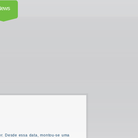
News
er. Desde essa data, montou-se uma