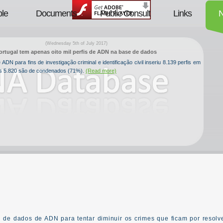
le
Documents
Public Consult
Links
(Wednesday 5th of July 2017)
ortugal tem apenas oito mil perfis de ADN na base de dados
ADN para fins de investigação criminal e identificação civil inseriu 8.139 perfis em
is 5.820 são de condenados (71%).
(Read more)
N
de dados de ADN para tentar diminuir os crimes que ficam por resolv