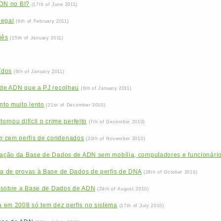
 ADN no BI?
(17th of June 2011)
legal
(6th of February 2011)
uês
(15th of January 2011)
ídos
(6th of January 2011)
s de ADN que a PJ recolheu
(6th of January 2011)
to muito lento
(21st of December 2010)
ornou difícil o crime perfeito
(7th of December 2010)
m cem perfis de condenados
(20th of November 2010)
ização da Base de Dados de ADN sem mobília, computadores e funcionári
ha de provas à Base de Dados de perfis de DNA
(28th of October 2010)
L sobre a Base de Dados de ADN
(24th of August 2010)
 em 2008 só tem dez perfis no sistema
(17th of July 2010)