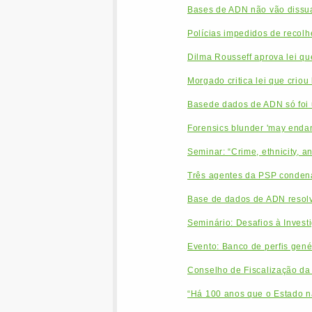
Bases de ADN não vão dissua
Polícias impedidos de recolh
Dilma Rousseff aprova lei q
Morgado critica lei que crio
Basede dados de ADN só foi 
Forensics blunder 'may endan
Seminar: “Crime, ethnicity, a
Três agentes da PSP condena
Base de dados de ADN resolv
Seminário: Desafios à Inves
Evento: Banco de perfis genét
Conselho de Fiscalização da
“Há 100 anos que o Estado nã