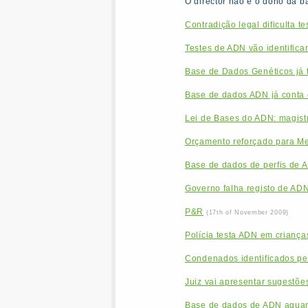
O director não é o dono da 
Contradição legal dificulta t
Testes de ADN vão identifica
Base de Dados Genéticos já 
Base de dados ADN já conta c
Lei de Bases do ADN: magistr
Orçamento reforçado para Me
Base de dados de perfis de 
Governo falha registo de AD
P&R
(17th of November 2009)
Polícia testa ADN em criança
Condenados identificados pe
Juiz vai apresentar sugestõe
Base de dados de ADN aguar