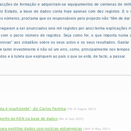
 acções de formação e adquiriram-se equipamentos de centenas de milh
do Estado, a base de dados conta hoje apenas com dez registos. E o q
stes números, proclama que os responsáveis pelo projecto não “têm de dar
egaram a ser anunciados seis mil registos por ano) tenha explicações m
r com o parco número de registos. Seja como for, o que importa numa 
 provas” aos cidadãos sobre os seus actos e os seus resultados. Gastar
de e tanto investimento é não só um erro, como, principalmente nos tempo
dos e à tutela que expliquem ao país o que se está, de facto, a passar.
a é insuficiente", diz Carlos Farinha
(7th of August 2017)
 perfis de ADN na base de dados
(5th of July 2017)
ara partilhar dados com polícias estrangeiras
(18th of May 2017)