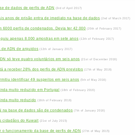
ase de dados de perfis de ADN
(3rd of April 2017)
s anos de prisão entra de imediato na base de dados
(2nd of March 2017)
 6000 perfis de condenados. Devia ter 42.000
(20th of February 2017)
guiu apenas 8.000 amostras em sete anos
(12th of February 2017)
s de ADN de arguidos
(12th of January 2017)
DN só teve quatro voluntários em seis anos
(21st of December 2016)
tá a receber 28% dos perfis de ADN previstos
(17th of May 2016)
itiu identificar 49 suspeitos em seis anos
(5th of May 2016)
inda muito reduzido em Portugal
(18th of February 2016)
inda muito reduzido
(16th of February 2016)
N na base de dados são de condenados
(7th of January 2016)
s cidadãos do Kuwait
(21st of July 2015)
ar o funcionamento da base de perfis de ADN
(27th of May 2015)