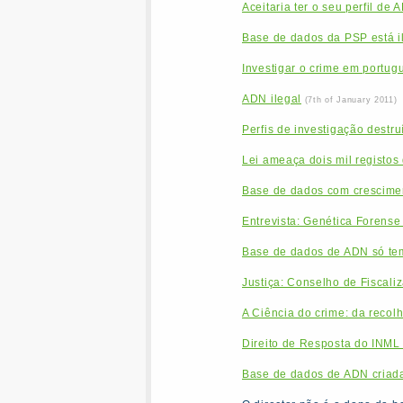
Aceitaria ter o seu perfil de
Base de dados da PSP está i
Investigar o crime em portug
ADN ilegal
(7th of January 2011)
Perfis de investigação destru
Lei ameaça dois mil registo
Base de dados com crescimen
Entrevista: Genética Forense t
Base de dados de ADN só te
Justiça: Conselho de Fiscal
A Ciência do crime: da recol
Direito de Resposta do INM
Base de dados de ADN criada