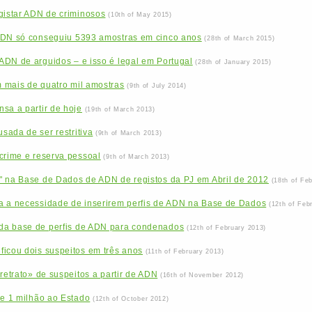
gistar ADN de criminosos
(10th of May 2015)
ADN só conseguiu 5393 amostras em cinco anos
(28th of March 2015)
ADN de arguidos – e isso é legal em Portugal
(28th of January 2015)
 mais de quatro mil amostras
(9th of July 2014)
sa a partir de hoje
(19th of March 2013)
ada de ser restritiva
(9th of March 2013)
crime e reserva pessoal
(9th of March 2013)
" na Base de Dados de ADN de registos da PJ em Abril de 2012
(18th of Fe
a a necessidade de inserirem perfis de ADN na Base de Dados
(12th of Feb
da base de perfis de ADN para condenados
(12th of February 2013)
ficou dois suspeitos em três anos
(11th of February 2013)
retrato» de suspeitos a partir de ADN
(16th of November 2012)
de 1 milhão ao Estado
(12th of October 2012)