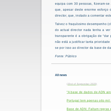
equipa com 30 pessoas, fizeram-se
que, apesar deste enorme esforço 
director, que, instado a comentar e
Talvez o fraquíssimo desempenho (ch
do actual director nada tenha a ve
transparente é a obrigação de “dar
não está a justificar tanta priorida
se por isso ao director da base de da
Fonte: Público
All news
(23rd of September 2023)
"A base de dados de ADN aind
Portugal tem apenas oito mil
Base de ADN: Faltam regras p