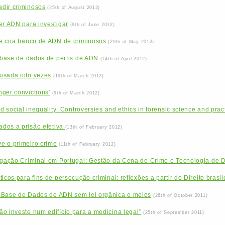
dir criminosos
(25th of August 2012)
er ADN para investigar
(9th of June 2012)
ue cria banco de ADN de criminosos
(29th of May 2012)
u base de dados de perfis de ADN
(14th of April 2012)
usada oito vezes
(19th of March 2012)
ger convictions'
(9th of March 2012)
nd social inequality: Controversies and ethics in forensic science and prac
dos a prisão efetiva
(13th of February 2012)
e o primeiro crime
(11th of February 2012)
tigação Criminal em Portugal: Gestão da Cena de Crime e Tecnologia de 
icos para fins de persecução criminal: reflexões a partir do Direito brasil
 Base de Dados de ADN sem lei orgânica e meios
(26th of October 2011)
o investe num edifício para a medicina legal”
(25th of September 2011)