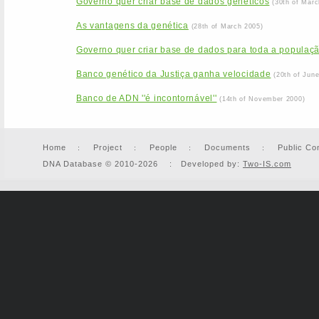
Governo quer criar base de dados genéticos
(30th of Marc
As vantagens da genética
(28th of March 2005)
Governo quer criar base de dados para toda a populaç
Banco genético da Justiça ganha velocidade
(20th of Jun
Banco de ADN ''é incontornável''
(14th of November 2000)
Home
Project
People
Documents
Public Co
DNA Database © 2010-2026 : Developed by:
Two-IS.com