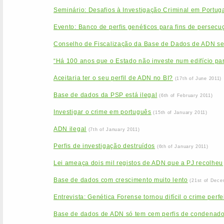
Seminário: Desafios à Investigação Criminal em Portu
Evento: Banco de perfis genéticos para fins de persecuçã
Conselho de Fiscalização da Base de Dados de ADN se
“Há 100 anos que o Estado não investe num edifício par
Aceitaria ter o seu perfil de ADN no BI?
(17th of June 2011)
Base de dados da PSP está ilegal
(6th of February 2011)
Investigar o crime em português
(15th of January 2011)
ADN ilegal
(7th of January 2011)
Perfis de investigação destruídos
(6th of January 2011)
Lei ameaça dois mil registos de ADN que a PJ recolheu
Base de dados com crescimento muito lento
(21st of Dece
Entrevista: Genética Forense tornou difícil o crime perfe
Base de dados de ADN só tem cem perfis de condenad