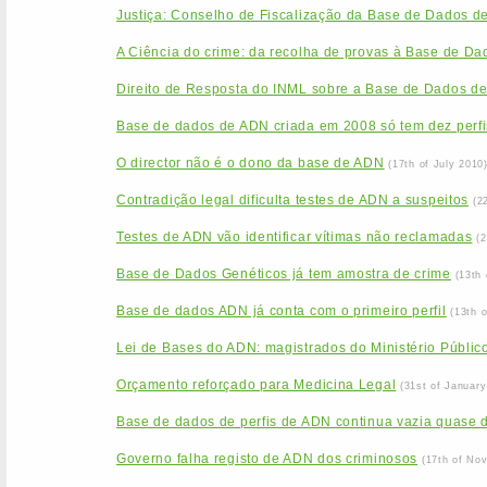
Justiça: Conselho de Fiscalização da Base de Dados d
A Ciência do crime: da recolha de provas à Base de Da
Direito de Resposta do INML sobre a Base de Dados d
Base de dados de ADN criada em 2008 só tem dez perfi
O director não é o dono da base de ADN
(17th of July 2010
Contradição legal dificulta testes de ADN a suspeitos
(2
Testes de ADN vão identificar vítimas não reclamadas
(
Base de Dados Genéticos já tem amostra de crime
(13th
Base de dados ADN já conta com o primeiro perfil
(13th 
Lei de Bases do ADN: magistrados do Ministério Público
Orçamento reforçado para Medicina Legal
(31st of January
Base de dados de perfis de ADN continua vazia quase 
Governo falha registo de ADN dos criminosos
(17th of No