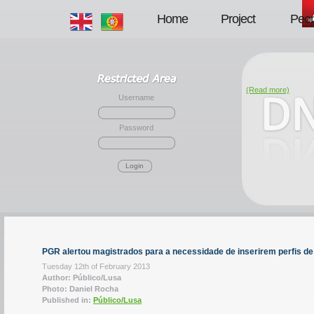
Home
Project
Peop
(Read more)
Username
Password
Login
PGR alertou magistrados para a necessidade de inserirem perfis 
Tuesday 12th of February 2013
Author: Público/Lusa
Photo: Daniel Rocha
Published in:
Público/Lusa