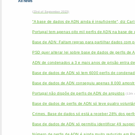
All news
(23rd of September 2023)
"A base de dados de ADN ainda é insuficiente", diz Car
Portugal tem apenas oito mil perfis de ADN na base de
Base de ADN: Faltam regras para partilhar dados com po
PSD quer alterar lei sobre base de dados de perfis de 
ADN de condenados a 3 e mais anos de prisão entra de
Base de dados de ADN só tem 6000 perfis de condenado
Base de dados de ADN conseguiu apenas 8.000 amostr
Portugal não dispõe de perfis de ADN de arguidos
(12th 
Base de dados de perfis de ADN só teve quatro voluntá
Crimes. Base de dados só está a receber 28% dos perfi
Base de dados de ADN só permitiu identificar 49 suspei
Número de perfis de ADN é ainda muito reduzido em Po