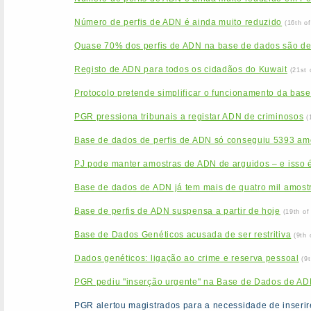
Número de perfis de ADN é ainda muito reduzido
(16th o
Quase 70% dos perfis de ADN na base de dados são d
Registo de ADN para todos os cidadãos do Kuwait
(21st 
Protocolo pretende simplificar o funcionamento da base
PGR pressiona tribunais a registar ADN de criminosos
(
Base de dados de perfis de ADN só conseguiu 5393 am
PJ pode manter amostras de ADN de arguidos – e isso é
Base de dados de ADN já tem mais de quatro mil amost
Base de perfis de ADN suspensa a partir de hoje
(19th o
Base de Dados Genéticos acusada de ser restritiva
(9th
Dados genéticos: ligação ao crime e reserva pessoal
(9
PGR pediu "inserção urgente" na Base de Dados de ADN
PGR alertou magistrados para a necessidade de inser