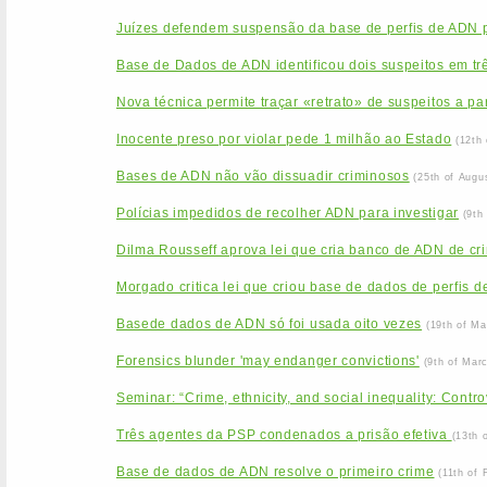
Juízes defendem suspensão da base de perfis de ADN
Base de Dados de ADN identificou dois suspeitos em tr
Nova técnica permite traçar «retrato» de suspeitos a pa
Inocente preso por violar pede 1 milhão ao Estado
(12th
Bases de ADN não vão dissuadir criminosos
(25th of Augu
Polícias impedidos de recolher ADN para investigar
(9th
Dilma Rousseff aprova lei que cria banco de ADN de cr
Morgado critica lei que criou base de dados de perfis 
Basede dados de ADN só foi usada oito vezes
(19th of Ma
Forensics blunder 'may endanger convictions'
(9th of Mar
Seminar: “Crime, ethnicity, and social inequality: Contr
Três agentes da PSP condenados a prisão efetiva
(13th 
Base de dados de ADN resolve o primeiro crime
(11th of 