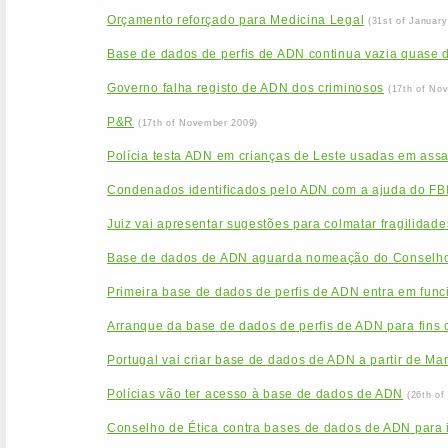
Orçamento reforçado para Medicina Legal
(31st of January
Base de dados de perfis de ADN continua vazia quase 
Governo falha registo de ADN dos criminosos
(17th of No
P&R
(17th of November 2009)
Polícia testa ADN em crianças de Leste usadas em assa
Condenados identificados pelo ADN com a ajuda do FB
Juiz vai apresentar sugestões para colmatar fragilida
Base de dados de ADN aguarda nomeação do Conselho
Primeira base de dados de perfis de ADN entra em func
Arranque da base de dados de perfis de ADN para fins c
Portugal vai criar base de dados de ADN a partir de Ma
Polícias vão ter acesso à base de dados de ADN
(26th of
Conselho de Ética contra bases de dados de ADN para id