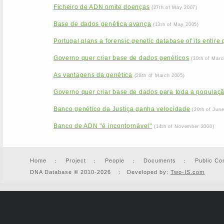
Ficheiro de ADN omite doenças
(27th of May 2007)
Base de dados genética avança
(13th of May 2005)
Portugal plans a forensic genetic database of its entire
Governo quer criar base de dados genéticos
(30th of Marc
As vantagens da genética
(28th of March 2005)
Governo quer criar base de dados para toda a populaç
Banco genético da Justiça ganha velocidade
(20th of Jun
Banco de ADN ''é incontornável''
(14th of November 2000)
Home
Project
People
Documents
Public Co
DNA Database © 2010-2026 : Developed by:
Two-IS.com