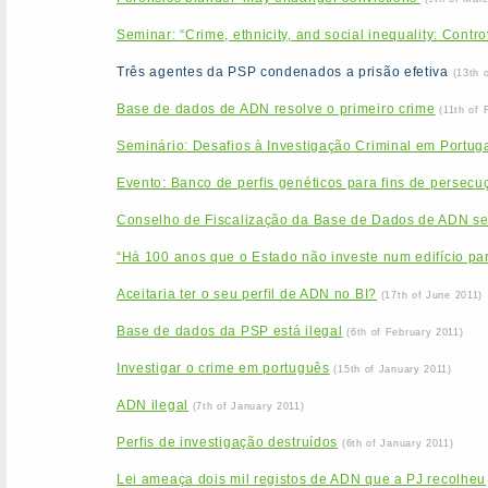
Seminar: “Crime, ethnicity, and social inequality: Contr
Três agentes da PSP condenados a prisão efetiva
(13th 
Base de dados de ADN resolve o primeiro crime
(11th of 
Seminário: Desafios à Investigação Criminal em Portu
Evento: Banco de perfis genéticos para fins de persecuçã
Conselho de Fiscalização da Base de Dados de ADN se
“Há 100 anos que o Estado não investe num edifício par
Aceitaria ter o seu perfil de ADN no BI?
(17th of June 2011)
Base de dados da PSP está ilegal
(6th of February 2011)
Investigar o crime em português
(15th of January 2011)
ADN ilegal
(7th of January 2011)
Perfis de investigação destruídos
(6th of January 2011)
Lei ameaça dois mil registos de ADN que a PJ recolheu