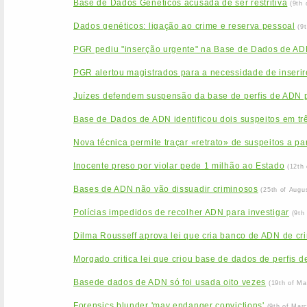
Base de Dados Genéticos acusada de ser restritiva
(9th
Dados genéticos: ligação ao crime e reserva pessoal
(9
PGR pediu "inserção urgente" na Base de Dados de ADN
PGR alertou magistrados para a necessidade de inseri
Juízes defendem suspensão da base de perfis de ADN
Base de Dados de ADN identificou dois suspeitos em tr
Nova técnica permite traçar «retrato» de suspeitos a pa
Inocente preso por violar pede 1 milhão ao Estado
(12th
Bases de ADN não vão dissuadir criminosos
(25th of Augu
Polícias impedidos de recolher ADN para investigar
(9th
Dilma Rousseff aprova lei que cria banco de ADN de cr
Morgado critica lei que criou base de dados de perfis 
Basede dados de ADN só foi usada oito vezes
(19th of Ma
Forensics blunder 'may endanger convictions'
(9th of Mar