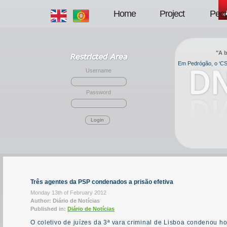
Home
Project
Peop
"A b
Em Pedrógão, o ‘CSI
Username
Password
Login
Três agentes da PSP condenados a prisão efetiva
Monday 13th of February 2012
Author: Diário de Notícias
Published in:
Diário de Notícias
O coletivo de juízes da 3ª vara criminal de Lisboa condenou ho