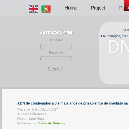
Home
Project
Peop
"A b
Em Pedrógão, o ‘CSI
Username
Password
Login
ADN de condenados a 3 e mais anos de prisão entra de imediato na
Thursday 2nd of March 2017
Author: Céu Neves
Photo: José Mota
Published in:
Diário de Notícias