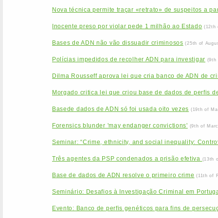
Nova técnica permite traçar «retrato» de suspeitos a pa
Inocente preso por violar pede 1 milhão ao Estado
(12th
Bases de ADN não vão dissuadir criminosos
(25th of Augu
Polícias impedidos de recolher ADN para investigar
(9th
Dilma Rousseff aprova lei que cria banco de ADN de cr
Morgado critica lei que criou base de dados de perfis 
Basede dados de ADN só foi usada oito vezes
(19th of Ma
Forensics blunder 'may endanger convictions'
(9th of Mar
Seminar: “Crime, ethnicity, and social inequality: Contr
Três agentes da PSP condenados a prisão efetiva
(13th 
Base de dados de ADN resolve o primeiro crime
(11th of 
Seminário: Desafios à Investigação Criminal em Portu
Evento: Banco de perfis genéticos para fins de persecuçã