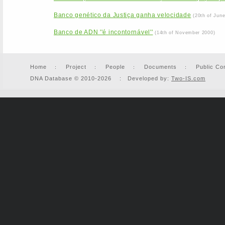
Banco genético da Justiça ganha velocidade
(20th of Jun
Banco de ADN ''é incontornável''
(14th of November 2000)
Home
Project
People
Documents
Public Co
DNA Database © 2010-2026 : Developed by:
Two-IS.com