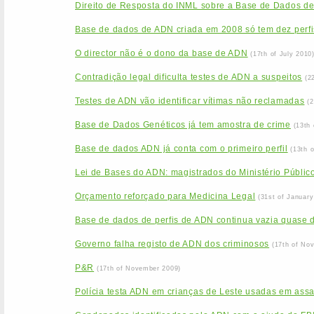
Direito de Resposta do INML sobre a Base de Dados d
Base de dados de ADN criada em 2008 só tem dez perfi
O director não é o dono da base de ADN
(17th of July 2010
Contradição legal dificulta testes de ADN a suspeitos
(2
Testes de ADN vão identificar vítimas não reclamadas
(
Base de Dados Genéticos já tem amostra de crime
(13th
Base de dados ADN já conta com o primeiro perfil
(13th 
Lei de Bases do ADN: magistrados do Ministério Público
Orçamento reforçado para Medicina Legal
(31st of January
Base de dados de perfis de ADN continua vazia quase 
Governo falha registo de ADN dos criminosos
(17th of No
P&R
(17th of November 2009)
Polícia testa ADN em crianças de Leste usadas em assa