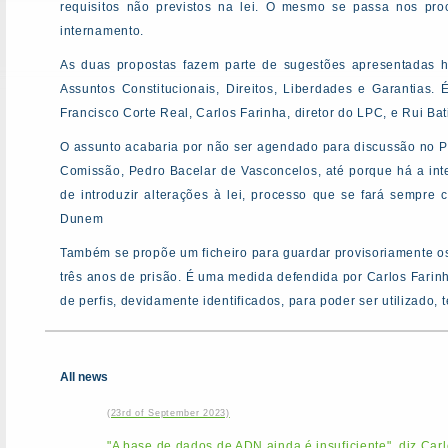
requisitos não previstos na lei. O mesmo se passa nos pr
internamento.
As duas propostas fazem parte de sugestões apresentadas 
Assuntos Constitucionais, Direitos, Liberdades e Garantias.
Francisco Corte Real, Carlos Farinha, diretor do LPC, e Rui Bat
O assunto acabaria por não ser agendado para discussão no Pa
Comissão, Pedro Bacelar de Vasconcelos, até porque há a inte
de introduzir alterações à lei, processo que se fará sempre 
Dunem
Também se propõe um ficheiro para guardar provisoriamente os
três anos de prisão. É uma medida defendida por Carlos Farinh
de perfis, devidamente identificados, para poder ser utilizado, t
All news
(23rd of September 2023)
"A base de dados de ADN ainda é insuficiente", diz Car