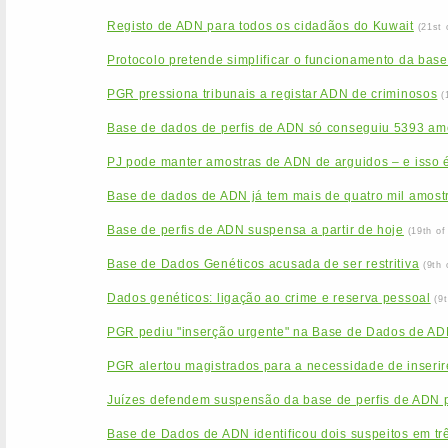
Registo de ADN para todos os cidadãos do Kuwait
(21st 
Protocolo pretende simplificar o funcionamento da base
PGR pressiona tribunais a registar ADN de criminosos
(
Base de dados de perfis de ADN só conseguiu 5393 am
PJ pode manter amostras de ADN de arguidos – e isso é
Base de dados de ADN já tem mais de quatro mil amost
Base de perfis de ADN suspensa a partir de hoje
(19th o
Base de Dados Genéticos acusada de ser restritiva
(9th
Dados genéticos: ligação ao crime e reserva pessoal
(9
PGR pediu "inserção urgente" na Base de Dados de ADN
PGR alertou magistrados para a necessidade de inseri
Juízes defendem suspensão da base de perfis de ADN
Base de Dados de ADN identificou dois suspeitos em tr