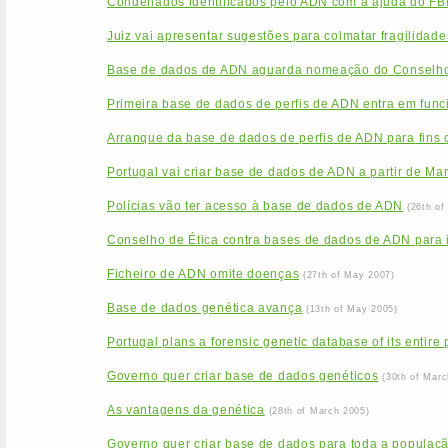
Condenados identificados pelo ADN com a ajuda do FB
Juiz vai apresentar sugestões para colmatar fragilida
Base de dados de ADN aguarda nomeação do Conselho
Primeira base de dados de perfis de ADN entra em func
Arranque da base de dados de perfis de ADN para fins c
Portugal vai criar base de dados de ADN a partir de Ma
Polícias vão ter acesso à base de dados de ADN
(26th of
Conselho de Ética contra bases de dados de ADN para id
Ficheiro de ADN omite doenças
(27th of May 2007)
Base de dados genética avança
(13th of May 2005)
Portugal plans a forensic genetic database of its entire
Governo quer criar base de dados genéticos
(30th of Marc
As vantagens da genética
(28th of March 2005)
Governo quer criar base de dados para toda a populaç