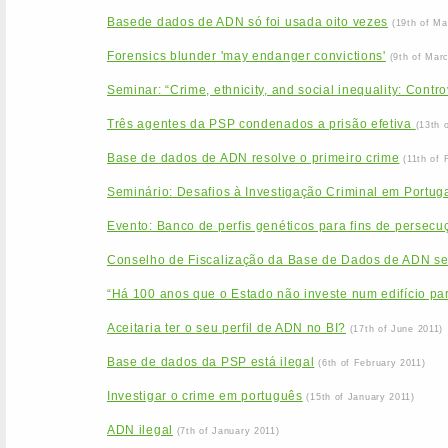
Basede dados de ADN só foi usada oito vezes
(19th of Ma
Forensics blunder 'may endanger convictions'
(9th of Mar
Seminar: “Crime, ethnicity, and social inequality: Contr
Três agentes da PSP condenados a prisão efetiva
(13th 
Base de dados de ADN resolve o primeiro crime
(11th of 
Seminário: Desafios à Investigação Criminal em Portu
Evento: Banco de perfis genéticos para fins de persecuçã
Conselho de Fiscalização da Base de Dados de ADN se
“Há 100 anos que o Estado não investe num edifício par
Aceitaria ter o seu perfil de ADN no BI?
(17th of June 2011)
Base de dados da PSP está ilegal
(6th of February 2011)
Investigar o crime em português
(15th of January 2011)
ADN ilegal
(7th of January 2011)