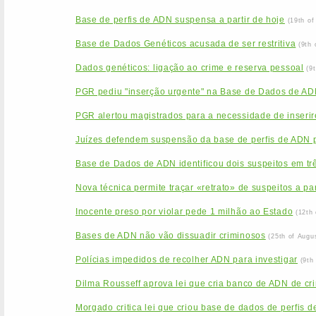
Base de perfis de ADN suspensa a partir de hoje
(19th o
Base de Dados Genéticos acusada de ser restritiva
(9th
Dados genéticos: ligação ao crime e reserva pessoal
(9
PGR pediu "inserção urgente" na Base de Dados de ADN
PGR alertou magistrados para a necessidade de inseri
Juízes defendem suspensão da base de perfis de ADN
Base de Dados de ADN identificou dois suspeitos em tr
Nova técnica permite traçar «retrato» de suspeitos a pa
Inocente preso por violar pede 1 milhão ao Estado
(12th
Bases de ADN não vão dissuadir criminosos
(25th of Augu
Polícias impedidos de recolher ADN para investigar
(9th
Dilma Rousseff aprova lei que cria banco de ADN de cr
Morgado critica lei que criou base de dados de perfis 