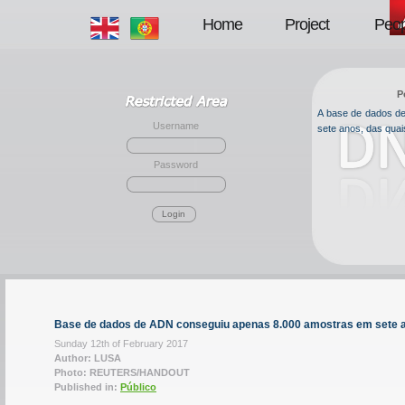
Home
Project
Peop
P
A base de dados de 
Username
sete anos, das qua
Password
Login
Base de dados de ADN conseguiu apenas 8.000 amostras em sete 
Sunday 12th of February 2017
Author: LUSA
Photo: REUTERS/HANDOUT
Published in:
Público