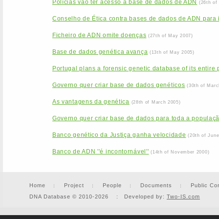
Polícias vão ter acesso à base de dados de ADN
(26th of
Conselho de Ética contra bases de dados de ADN para id
Ficheiro de ADN omite doenças
(27th of May 2007)
Base de dados genética avança
(13th of May 2005)
Portugal plans a forensic genetic database of its entire
Governo quer criar base de dados genéticos
(30th of Marc
As vantagens da genética
(28th of March 2005)
Governo quer criar base de dados para toda a populaç
Banco genético da Justiça ganha velocidade
(20th of Jun
Banco de ADN ''é incontornável''
(14th of November 2000)
Home
Project
People
Documents
Public Co
DNA Database © 2010-2026 : Developed by:
Two-IS.com