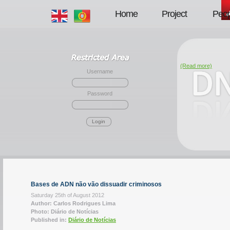
Home
Project
Peop
(Read more)
Username
Password
Login
Bases de ADN não vão dissuadir criminosos
Saturday 25th of August 2012
Author: Carlos Rodrigues Lima
Photo: Diário de Notícias
Published in:
Diário de Notícias