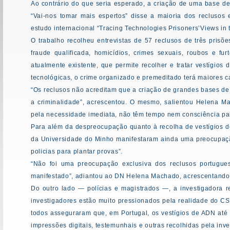
Ao contrário do que seria esperado, a criação de uma base d
“Vai-nos tomar mais espertos” disse a maioria dos reclusos
estudo internacional “Tracing Technologies Prisoners’Views in t
O trabalho recolheu entrevistas de 57 reclusos de três pris
fraude qualificada, homicídios, crimes sexuais, roubos e fu
atualmente existente, que permite recolher e tratar vestígios
tecnológicas, o crime organizado e premeditado terá maiores ca
“Os reclusos não acreditam que a criação de grandes bases de
a criminalidade”, acrescentou. O mesmo, salientou Helena 
pela necessidade imediata, não têm tempo nem consciência par
Para além da despreocupação quanto à recolha de vestígios de 
da Universidade do Minho manifestaram ainda uma preocupaçã
policias para plantar provas”.
“Não foi uma preocupação exclusiva dos reclusos portugues
manifestado”, adiantou ao DN Helena Machado, acrescentando q
Do outro lado — polícias e magistrados —, a investigadora r
investigadores estão muito pressionados pela realidade do CS
todos asseguraram que, em Portugal, os vestígios de ADN at
impressões digitais, testemunhais e outras recolhidas pela inve