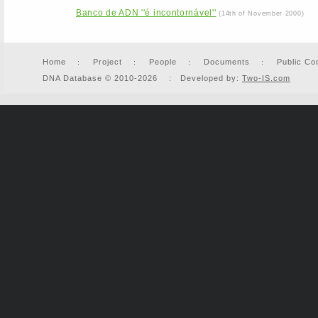
Banco de ADN ''é incontornável''
(14th of November 2000)
Home
Project
People
Documents
Public Co
DNA Database © 2010-2026 : Developed by:
Two-IS.com