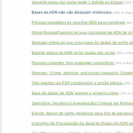
Inocente preso por violar pede 1 milhão ao Estado
(12th
Bases de ADN não vão dissuadir criminosos
(25th of Augu
Polícias impedidos de recolher ADN para investigar
(9th
Dilma Rousseff aprova lei que cria banco de ADN de cr
Morgado critica lei que criou base de dados de perfis 
Basede dados de ADN só foi usada oito vezes
(19th of Ma
Forensics blunder 'may endanger convictions'
(9th of Mar
Seminar: “Crime, ethnicity, and social inequality: Contr
Três agentes da PSP condenados a prisão efetiva
(13th 
Base de dados de ADN resolve o primeiro crime
(11th of 
Seminário: Desafios à Investigação Criminal em Portu
Evento: Banco de perfis genéticos para fins de persecuçã
Conselho de Fiscalização da Base de Dados de ADN se