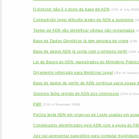
O director não é o dono da base de ADN
(17th of July 2010
Contradição legal dificulta testes de ADN a suspeitos
(2
Testes de ADN vão identificar vítimas não reclamadas
(
Base de Dados Genéticos já tem amostra de crime
(13th
Base de dados ADN já conta com o primeiro perfil
(13th 
Lei de Bases do ADN: magistrados do Ministério Público
Orçamento reforçado para Medicina Legal
(31st of January
Base de dados de perfis de ADN continua vazia quase 
Governo falha registo de ADN dos criminosos
(17th of No
P&R
(17th of November 2009)
Polícia testa ADN em crianças de Leste usadas em assa
Condenados identificados pelo ADN com a ajuda do FB
Juiz vai apresentar sugestões para colmatar fragilida