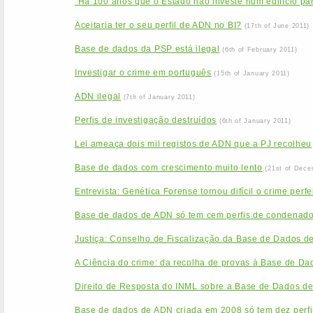
“Há 100 anos que o Estado não investe num edifício par
Aceitaria ter o seu perfil de ADN no BI?
(17th of June 2011)
Base de dados da PSP está ilegal
(6th of February 2011)
Investigar o crime em português
(15th of January 2011)
ADN ilegal
(7th of January 2011)
Perfis de investigação destruídos
(6th of January 2011)
Lei ameaça dois mil registos de ADN que a PJ recolheu
Base de dados com crescimento muito lento
(21st of Dece
Entrevista: Genética Forense tornou difícil o crime perfe
Base de dados de ADN só tem cem perfis de condenad
Justiça: Conselho de Fiscalização da Base de Dados d
A Ciência do crime: da recolha de provas à Base de Da
Direito de Resposta do INML sobre a Base de Dados d
Base de dados de ADN criada em 2008 só tem dez perfi