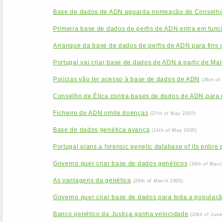
Base de dados de ADN aguarda nomeação do Conselho
Primeira base de dados de perfis de ADN entra em func
Arranque da base de dados de perfis de ADN para fins c
Portugal vai criar base de dados de ADN a partir de Ma
Polícias vão ter acesso à base de dados de ADN
(26th of
Conselho de Ética contra bases de dados de ADN para id
Ficheiro de ADN omite doenças
(27th of May 2007)
Base de dados genética avança
(13th of May 2005)
Portugal plans a forensic genetic database of its entire
Governo quer criar base de dados genéticos
(30th of Marc
As vantagens da genética
(28th of March 2005)
Governo quer criar base de dados para toda a populaç
Banco genético da Justiça ganha velocidade
(20th of Jun