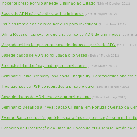
Inocente preso por violar pede 1 milhão ao Estado
(12th of October 2012)
Bases de ADN não vão dissuadir criminosos
(25th of August 2012)
Polícias impedidos de recolher ADN para investigar
(9th of June 2012)
Dilma Rousseff aprova lei que cria banco de ADN de criminosos
(29th of 
Morgado critica lei que criou base de dados de perfis de ADN
(14th of April
Basede dados de ADN só foi usada oito vezes
(19th of March 2012)
Forensics blunder 'may endanger convictions'
(9th of March 2012)
Seminar: “Crime, ethnicity, and social inequality: Controversies and ethic
Três agentes da PSP condenados a prisão efetiva
(13th of February 2012)
Base de dados de ADN resolve o primeiro crime
(11th of February 2012)
Seminário: Desafios à Investigação Criminal em Portugal: Gestão da C
Evento: Banco de perfis genéticos para fins de persecução criminal: reflex
Conselho de Fiscalização da Base de Dados de ADN sem lei orgânica e