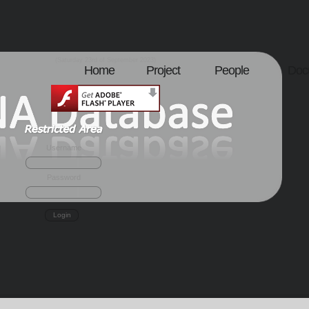
(Saturday 23rd of September 2023)
Home
Project
People
Doc
Username
Password
Login