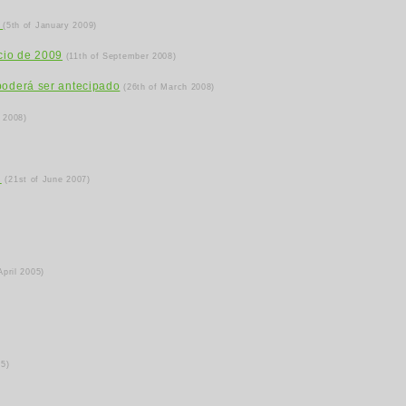
o
(5th of January 2009)
cio de 2009
(11th of September 2008)
 poderá ser antecipado
(26th of March 2008)
 2008)
l
(21st of June 2007)
April 2005)
05)