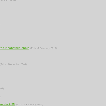
h of July 2010)
)
os inconstitucionais
(11th of February 2010)
(3rd of December 2009)
009)
)
ados de ADN
(17th of February 2009)