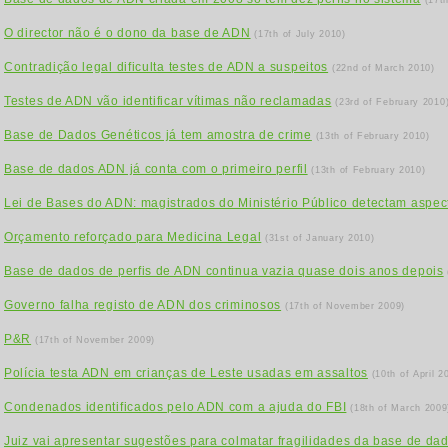
(17t
O director não é o dono da base de ADN
(17th of July 2010)
Contradição legal dificulta testes de ADN a suspeitos
(22nd of March 2010)
Testes de ADN vão identificar vítimas não reclamadas
(23rd of February 2010
Base de Dados Genéticos já tem amostra de crime
(13th of February 2010)
Base de dados ADN já conta com o primeiro perfil
(13th of February 2010)
Lei de Bases do ADN: magistrados do Ministério Público detectam aspect
Orçamento reforçado para Medicina Legal
(31st of January 2010)
Base de dados de perfis de ADN continua vazia quase dois anos depois
Governo falha registo de ADN dos criminosos
(17th of November 2009)
P&R
(17th of November 2009)
Polícia testa ADN em crianças de Leste usadas em assaltos
(10th of April 2
Condenados identificados pelo ADN com a ajuda do FBI
(18th of March 2009
Juiz vai apresentar sugestões para colmatar fragilidades da base de d