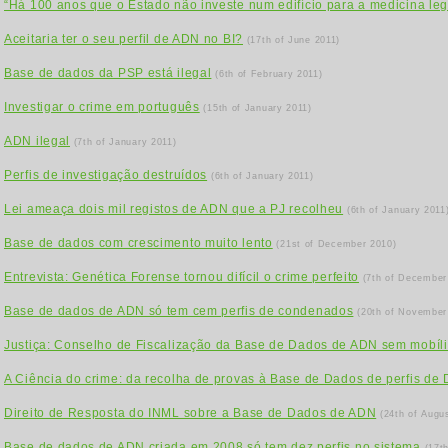
“Há 100 anos que o Estado não investe num edifício para a medicina leg
Aceitaria ter o seu perfil de ADN no BI?
(17th of June 2011)
Base de dados da PSP está ilegal
(6th of February 2011)
Investigar o crime em português
(15th of January 2011)
ADN ilegal
(7th of January 2011)
Perfis de investigação destruídos
(6th of January 2011)
Lei ameaça dois mil registos de ADN que a PJ recolheu
(6th of January 2011
Base de dados com crescimento muito lento
(21st of December 2010)
Entrevista: Genética Forense tornou difícil o crime perfeito
(7th of December
Base de dados de ADN só tem cem perfis de condenados
(20th of November
Justiça: Conselho de Fiscalização da Base de Dados de ADN sem mobíli
A Ciência do crime: da recolha de provas à Base de Dados de perfis de
Direito de Resposta do INML sobre a Base de Dados de ADN
(24th of Augu
Base de dados de ADN criada em 2008 só tem dez perfis no sistema