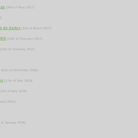
ras
(18th of May 2017)
7)
se de dados
(2nd of March 2017)
.000
(20th of February 2017)
(12th of February 2017)
s
(21st of December 2016)
os
(17th of May 2016)
(5th of May 2016)
ruary 2016)
 of January 2016)