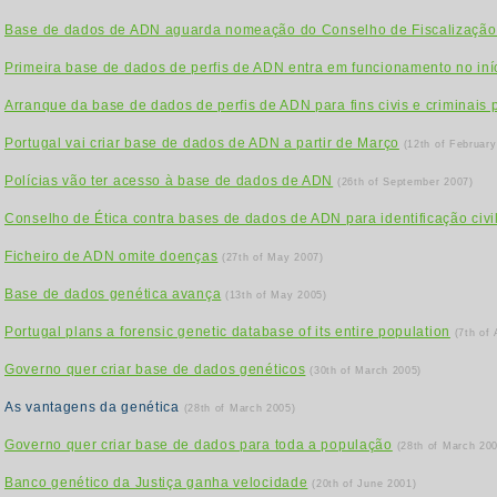
Base de dados de ADN aguarda nomeação do Conselho de Fiscalizaçã
Primeira base de dados de perfis de ADN entra em funcionamento no iní
Arranque da base de dados de perfis de ADN para fins civis e criminais
Portugal vai criar base de dados de ADN a partir de Março
(12th of February
Polícias vão ter acesso à base de dados de ADN
(26th of September 2007)
Conselho de Ética contra bases de dados de ADN para identificação civi
Ficheiro de ADN omite doenças
(27th of May 2007)
Base de dados genética avança
(13th of May 2005)
Portugal plans a forensic genetic database of its entire population
(7th of 
Governo quer criar base de dados genéticos
(30th of March 2005)
As vantagens da genética
(28th of March 2005)
Governo quer criar base de dados para toda a população
(28th of March 20
Banco genético da Justiça ganha velocidade
(20th of June 2001)