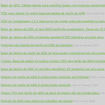
Base de ADN: Faltam regras para partilhar dados com polícias estrangei
PSD quer alterar lei sobre base de dados de perfis de ADN
(3rd of April 201
ADN de condenados a 3 e mais anos de prisão entra de imediato na ba
Base de dados de ADN só tem 6000 perfis de condenados. Devia ter 42
Base de dados de ADN conseguiu apenas 8.000 amostras em sete anos
Portugal não dispõe de perfis de ADN de arguidos
(12th of January 2017)
Base de dados de perfis de ADN só teve quatro voluntários em seis ano
Crimes. Base de dados só está a receber 28% dos perfis de ADN previst
Base de dados de ADN só permitiu identificar 49 suspeitos em seis anos
Número de perfis de ADN é ainda muito reduzido em Portugal
(18th of Feb
Número de perfis de ADN é ainda muito reduzido
(16th of February 2016)
Quase 70% dos perfis de ADN na base de dados são de condenados
(7th
Registo de ADN para todos os cidadãos do Kuwait
(21st of July 2015)