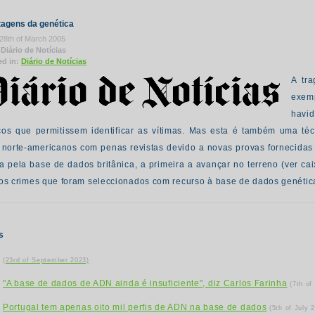
tagens da genética
28th of March 2005
Diário de Notícias
ed in:
Diário de Notícias
A tra
exem
havid
cos que permitissem identificar as vítimas. Mas esta é também uma té
 norte-americanos com penas revistas devido a novas provas fornecidas 
a pela base de dados britânica, a primeira a avançar no terreno (ver ca
 os crimes que foram seleccionados com recurso à base de dados genética
s
(23rd of September 2023)
"A base de dados de ADN ainda é insuficiente", diz Carlos Farinha
(7th of
Portugal tem apenas oito mil perfis de ADN na base de dados
(5th of July 