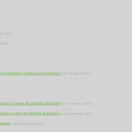
May 2012)
 2012)
s in forensic science and practice”
(5th of March 2012)
ena de Crime e Tecnologia de DNA
(1st of February 2012)
ões a partir do Direito brasileiro
(1st of February 2012)
 meios
(26th of October 2011)