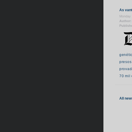
As van
Monday 
Author: 
Publish
genéti
presos
provad
70 mil
All new