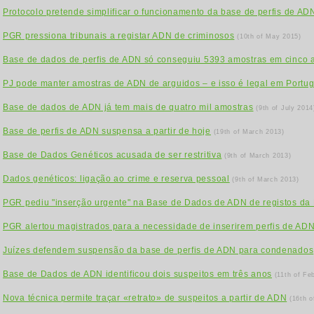
Protocolo pretende simplificar o funcionamento da base de perfis de AD
PGR pressiona tribunais a registar ADN de criminosos
(10th of May 2015)
Base de dados de perfis de ADN só conseguiu 5393 amostras em cinco 
PJ pode manter amostras de ADN de arguidos – e isso é legal em Portug
Base de dados de ADN já tem mais de quatro mil amostras
(9th of July 2014
Base de perfis de ADN suspensa a partir de hoje
(19th of March 2013)
Base de Dados Genéticos acusada de ser restritiva
(9th of March 2013)
Dados genéticos: ligação ao crime e reserva pessoal
(9th of March 2013)
PGR pediu "inserção urgente" na Base de Dados de ADN de registos da 
PGR alertou magistrados para a necessidade de inserirem perfis de AD
Juízes defendem suspensão da base de perfis de ADN para condenados
Base de Dados de ADN identificou dois suspeitos em três anos
(11th of Fe
Nova técnica permite traçar «retrato» de suspeitos a partir de ADN
(16th 