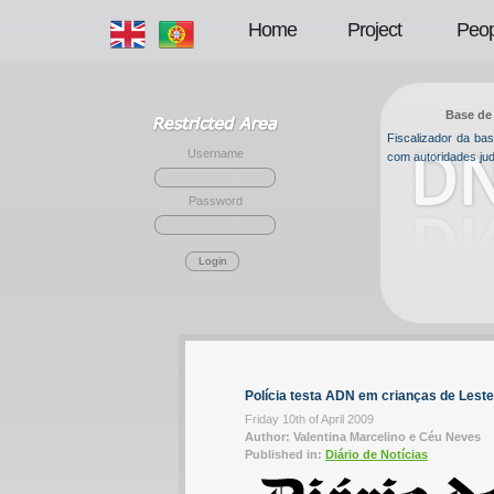
Home
Project
Peop
Base de 
Fiscalizador da b
Username
com autoridades jud
Password
Login
Polícia testa ADN em crianças de Lest
Friday 10th of April 2009
Author: Valentina Marcelino e Céu Neves
Published in:
Diário de Notícias