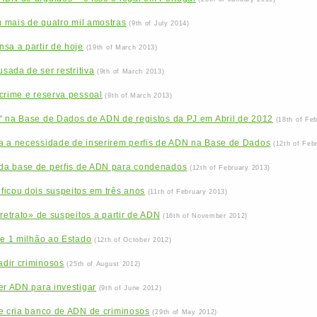
 mais de quatro mil amostras
(9th of July 2014)
sa a partir de hoje
(19th of March 2013)
ada de ser restritiva
(9th of March 2013)
crime e reserva pessoal
(9th of March 2013)
" na Base de Dados de ADN de registos da PJ em Abril de 2012
(18th of Fe
a a necessidade de inserirem perfis de ADN na Base de Dados
(12th of Feb
da base de perfis de ADN para condenados
(12th of February 2013)
ficou dois suspeitos em três anos
(11th of February 2013)
retrato» de suspeitos a partir de ADN
(16th of November 2012)
de 1 milhão ao Estado
(12th of October 2012)
dir criminosos
(25th of August 2012)
er ADN para investigar
(9th of June 2012)
ue cria banco de ADN de criminosos
(29th of May 2012)