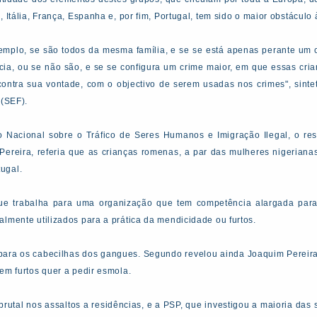
 Itália, França, Espanha e, por fim, Portugal, tem sido o maior obstáculo
exemplo, se são todos da mesma família, e se se está apenas perante u
cia, ou se não são, e se se configura um crime maior, em que essas cr
contra sua vontade, com o objectivo de serem usadas nos crimes", sinte
 (SEF).
o Nacional sobre o Tráfico de Seres Humanos e Imigração Ilegal, o re
ereira, referia que as crianças romenas, a par das mulheres nigerianas,
ugal.
que trabalha para uma organização que tem competência alargada para 
lmente utilizados para a prática da mendicidade ou furtos.
para os cabecilhas dos gangues. Segundo revelou ainda Joaquim Pereira
em furtos quer a pedir esmola.
utal nos assaltos a residências, e a PSP, que investigou a maioria das