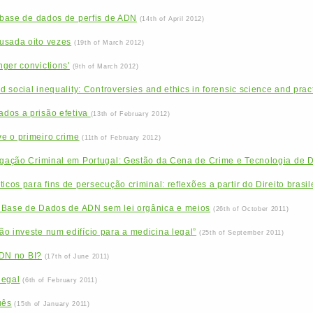
u base de dados de perfis de ADN
(14th of April 2012)
usada oito vezes
(19th of March 2012)
ger convictions'
(9th of March 2012)
nd social inequality: Controversies and ethics in forensic science and prac
dos a prisão efetiva
(13th of February 2012)
e o primeiro crime
(11th of February 2012)
tigação Criminal em Portugal: Gestão da Cena de Crime e Tecnologia de 
icos para fins de persecução criminal: reflexões a partir do Direito brasil
 Base de Dados de ADN sem lei orgânica e meios
(26th of October 2011)
o investe num edifício para a medicina legal”
(25th of September 2011)
 ADN no BI?
(17th of June 2011)
legal
(6th of February 2011)
uês
(15th of January 2011)