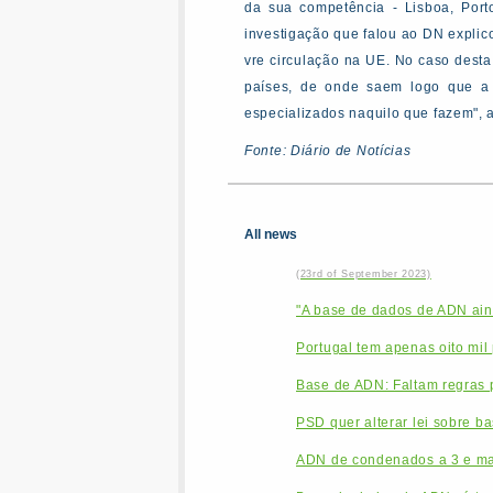
da sua competência - Lisboa, Port
investigação que falou ao DN explico
vre circulação na UE. No caso desta
países, de onde saem logo que a 
especializados naquilo que fazem", 
Fonte: Diário de Notícias
All news
(23rd of September 2023)
"A base de dados de ADN aind
Portugal tem apenas oito mil
Base de ADN: Faltam regras p
PSD quer alterar lei sobre b
ADN de condenados a 3 e mai