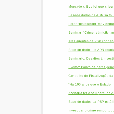
Morgado critica lei que crio
Basede dados de ADN só foi 
Forensics blunder 'may endan
Seminar: “Crime, ethnicity, a
Três agentes da PSP condena
Base de dados de ADN resolv
Seminário: Desafios à Inves
Evento: Banco de perfis genét
Conselho de Fiscalização da
“Há 100 anos que o Estado nã
Aceitaria ter o seu perfil de
Base de dados da PSP está i
Investigar o crime em portug