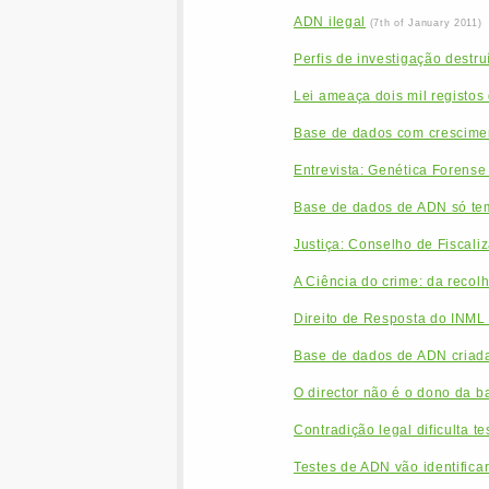
ADN ilegal
(7th of January 2011)
Perfis de investigação destru
Lei ameaça dois mil registo
Base de dados com crescimen
Entrevista: Genética Forense t
Base de dados de ADN só te
Justiça: Conselho de Fiscal
A Ciência do crime: da recol
Direito de Resposta do INM
Base de dados de ADN criada
O director não é o dono da 
Contradição legal dificulta t
Testes de ADN vão identifica