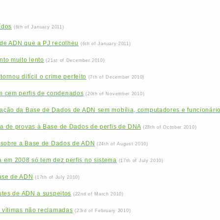
ídos
(6th of January 2011)
s de ADN que a PJ recolheu
(6th of January 2011)
to muito lento
(21st of December 2010)
ornou difícil o crime perfeito
(7th of December 2010)
m cem perfis de condenados
(20th of November 2010)
ização da Base de Dados de ADN sem mobília, computadores e funcionári
ha de provas à Base de Dados de perfis de DNA
(28th of October 2010)
L sobre a Base de Dados de ADN
(24th of August 2010)
 em 2008 só tem dez perfis no sistema
(17th of July 2010)
base de ADN
(17th of July 2010)
estes de ADN a suspeitos
(22nd of March 2010)
r vítimas não reclamadas
(23rd of February 2010)