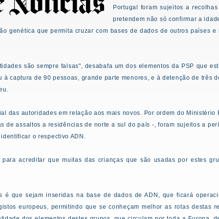
Portugal foram sujeitos a recolha
pretendem não só confirmar a idad
ção genética que permita cruzar com bases de dados de outros países e id
ntidades são sempre falsas", desabafa um dos elementos da PSP que e
u à captura de 90 pessoas, grande parte menores, e à detenção de três 
eu.
l das autoridades em relação aos mais novos. Por ordem do Ministério 
as de assaltos a residências de norte a sul do país -, foram sujeitos a pe
identificar o respectivo ADN.
s para acreditar que muitas das crianças que são usadas por estes gr
s é que sejam inseridas na base de dados de ADN, que ficará operacio
istos europeus, permitindo que se conheçam melhor as rotas destas r
tidade dos elementos destes grupos, que circulam por toda a Europa, 