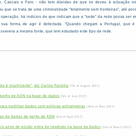
o, Cascais e Faro - não tem dúvidas de que se deveu à actuação or
u que se trata de uma criminalidade "totalmente sem fronteiras", até por
 operação, há indícios de que indicam que a "sede" da rede possa ser e
sua forma de agir é detectada. "Quando chegam a Portugal, que é o
assevera a mesma fonte, que tem estudado este tipo de rede.
a é insuficiente", diz Carlos Farinha
(7th of August 2017)
 perfis de ADN na base de dados
(5th of July 2017)
ara partilhar dados com polícias estrangeiras
(18th of May 2017)
ase de dados de perfis de ADN
(3rd of April 2017)
s anos de prisão entra de imediato na base de dados
(2nd of March 2017)