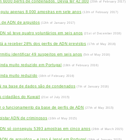
 6000 perfis de condenados. Devia ter 42.000
(20th of February 2017)
guiu apenas 8.000 amostras em sete anos
(12th of February 2017)
s de ADN de arguidos
(12th of January 2017)
DN só teve quatro voluntários em seis anos
(21st of December 2016)
tá a receber 28% dos perfis de ADN previstos
(17th of May 2016)
itiu identificar 49 suspeitos em seis anos
(5th of May 2016)
inda muito reduzido em Portugal
(18th of February 2016)
inda muito reduzido
(16th of February 2016)
N na base de dados são de condenados
(7th of January 2016)
s cidadãos do Kuwait
(21st of July 2015)
ar o funcionamento da base de perfis de ADN
(27th of May 2015)
gistar ADN de criminosos
(10th of May 2015)
ADN só conseguiu 5393 amostras em cinco anos
(28th of March 2015)
ADN de arguidos – e isso é legal em Portugal
(28th of January 2015)