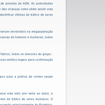
s de amostra de ADN. As autoridades
e das crianças como obter assim uma
entificar vítimas de tráfico de seres
stiveram envolvidos na megaoperação
dezenas de homens e mulheres, todos
Público, todos os menores do grupo -
rícias médico-legais para confirmação
upos para a prática de crimes sejam
nal este mês (ver texto ao lado), e
edes de tráfico de seres humanos. O
descendo principalmente da Roménia,