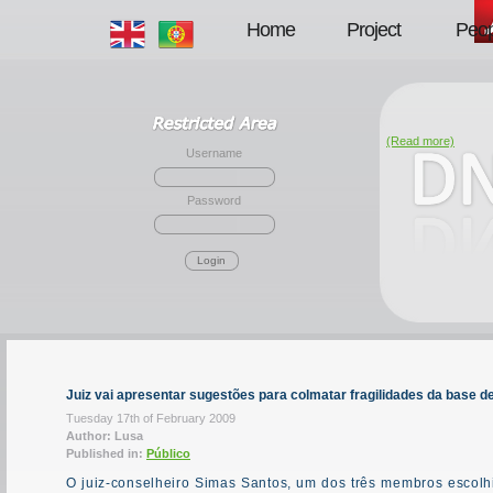
Home
Project
Peop
(Read more)
Username
Password
Login
Juiz vai apresentar sugestões para colmatar fragilidades da base 
Tuesday 17th of February 2009
Author: Lusa
Published in:
Público
O juiz-conselheiro Simas Santos, um dos três membros escolh