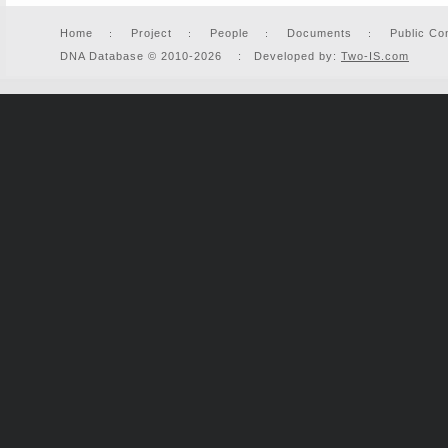
Home
Project
People
Documents
Public Co
DNA Database © 2010-2026 : Developed by:
Two-IS.com