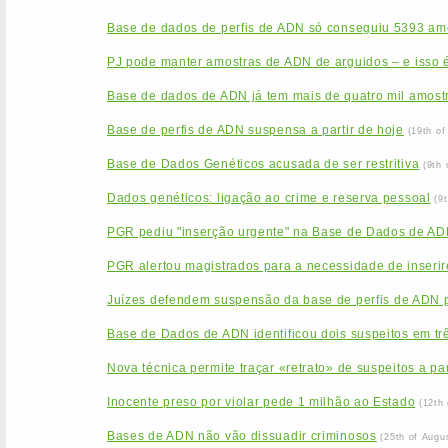
Base de dados de perfis de ADN só conseguiu 5393 am
PJ pode manter amostras de ADN de arguidos – e isso é
Base de dados de ADN já tem mais de quatro mil amost
Base de perfis de ADN suspensa a partir de hoje
(19th o
Base de Dados Genéticos acusada de ser restritiva
(9th
Dados genéticos: ligação ao crime e reserva pessoal
(9
PGR pediu "inserção urgente" na Base de Dados de ADN
PGR alertou magistrados para a necessidade de inseri
Juízes defendem suspensão da base de perfis de ADN
Base de Dados de ADN identificou dois suspeitos em tr
Nova técnica permite traçar «retrato» de suspeitos a pa
Inocente preso por violar pede 1 milhão ao Estado
(12th
Bases de ADN não vão dissuadir criminosos
(25th of Augu