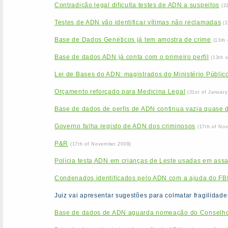
Contradição legal dificulta testes de ADN a suspeitos
(2
Testes de ADN vão identificar vítimas não reclamadas
(
Base de Dados Genéticos já tem amostra de crime
(13th
Base de dados ADN já conta com o primeiro perfil
(13th 
Lei de Bases do ADN: magistrados do Ministério Público
Orçamento reforçado para Medicina Legal
(31st of January
Base de dados de perfis de ADN continua vazia quase 
Governo falha registo de ADN dos criminosos
(17th of No
P&R
(17th of November 2009)
Polícia testa ADN em crianças de Leste usadas em assa
Condenados identificados pelo ADN com a ajuda do FB
Juiz vai apresentar sugestões para colmatar fragilida
Base de dados de ADN aguarda nomeação do Conselho