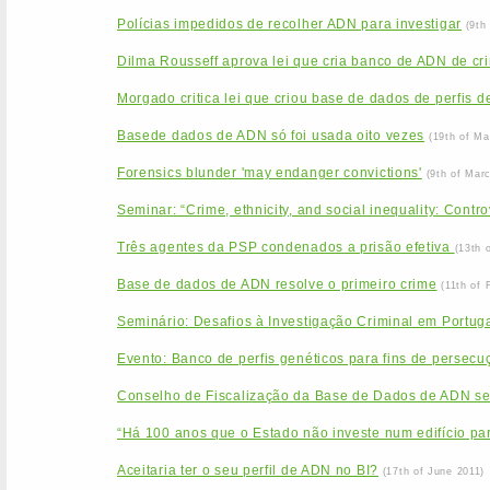
Polícias impedidos de recolher ADN para investigar
(9th
Dilma Rousseff aprova lei que cria banco de ADN de cr
Morgado critica lei que criou base de dados de perfis 
Basede dados de ADN só foi usada oito vezes
(19th of Ma
Forensics blunder 'may endanger convictions'
(9th of Mar
Seminar: “Crime, ethnicity, and social inequality: Contr
Três agentes da PSP condenados a prisão efetiva
(13th 
Base de dados de ADN resolve o primeiro crime
(11th of 
Seminário: Desafios à Investigação Criminal em Portu
Evento: Banco de perfis genéticos para fins de persecuçã
Conselho de Fiscalização da Base de Dados de ADN se
“Há 100 anos que o Estado não investe num edifício par
Aceitaria ter o seu perfil de ADN no BI?
(17th of June 2011)