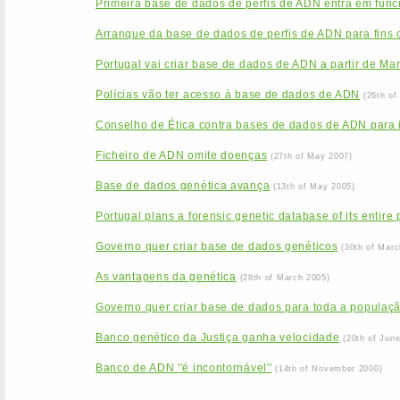
Primeira base de dados de perfis de ADN entra em func
Arranque da base de dados de perfis de ADN para fins c
Portugal vai criar base de dados de ADN a partir de Ma
Polícias vão ter acesso à base de dados de ADN
(26th of
Conselho de Ética contra bases de dados de ADN para id
Ficheiro de ADN omite doenças
(27th of May 2007)
Base de dados genética avança
(13th of May 2005)
Portugal plans a forensic genetic database of its entire
Governo quer criar base de dados genéticos
(30th of Marc
As vantagens da genética
(28th of March 2005)
Governo quer criar base de dados para toda a populaç
Banco genético da Justiça ganha velocidade
(20th of Jun
Banco de ADN ''é incontornável''
(14th of November 2000)