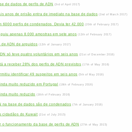
ase de dados de perfis de ADN
(3rd of April 2017)
s anos de prisão entra de imediato na base de dados
(2nd of March 2017)
 6000 perfis de condenados. Devia ter 42.000
(20th of February 2017)
guiu apenas 8.000 amostras em sete anos
(12th of February 2017)
s de ADN de arguidos
(12th of January 2017)
DN só teve quatro voluntários em seis anos
(21st of December 2016)
tá a receber 28% dos perfis de ADN previstos
(17th of May 2016)
itiu identificar 49 suspeitos em seis anos
(5th of May 2016)
inda muito reduzido em Portugal
(18th of February 2016)
inda muito reduzido
(16th of February 2016)
N na base de dados são de condenados
(7th of January 2016)
s cidadãos do Kuwait
(21st of July 2015)
ar o funcionamento da base de perfis de ADN
(27th of May 2015)