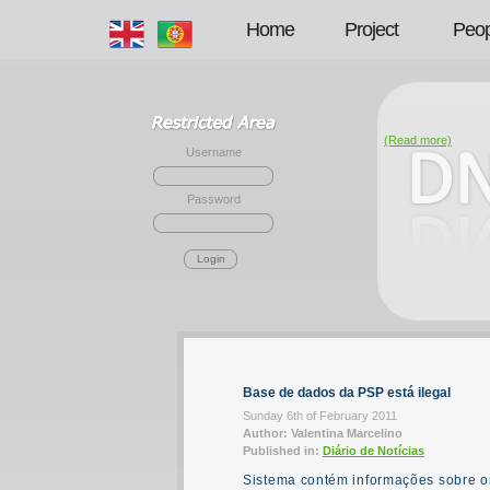
Home
Project
Peop
(Read more)
Username
Password
Login
Base de dados da PSP está ilegal
Sunday 6th of February 2011
Author: Valentina Marcelino
Published in:
Diário de Notícias
Sistema contém informações sobre ori