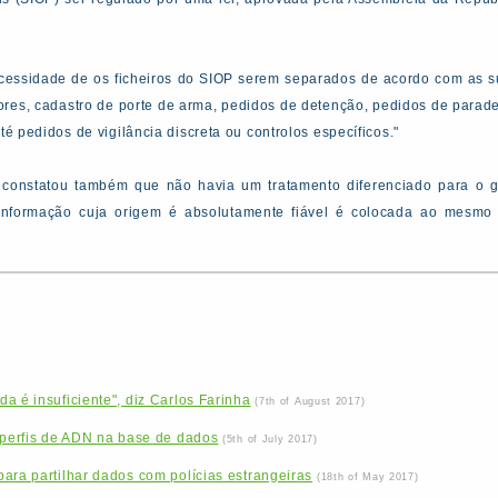
essidade de os ficheiros do SIOP serem separados de acordo com as su
ores, cadastro de porte de arma, pedidos de detenção, pedidos de parad
té pedidos de vigilância discreta ou controlos específicos."
 constatou também que não havia um tratamento diferenciado para o g
 informação cuja origem é absolutamente fiável é colocada ao mesmo
a é insuficiente", diz Carlos Farinha
(7th of August 2017)
 perfis de ADN na base de dados
(5th of July 2017)
ara partilhar dados com polícias estrangeiras
(18th of May 2017)