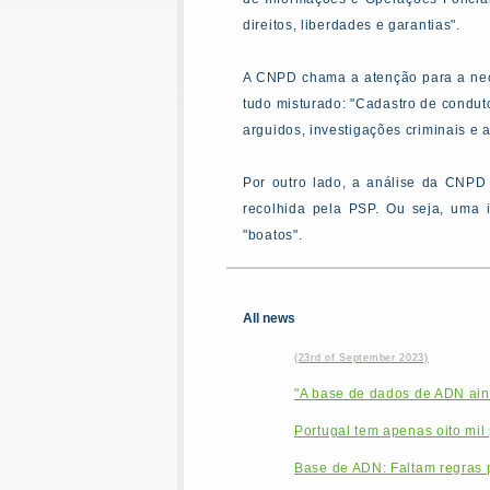
direitos, liberdades e garantias".
A CNPD chama a atenção para a nec
tudo misturado: "Cadastro de condut
arguidos, investigações criminais e a
Por outro lado, a análise da CNPD
recolhida pela PSP. Ou seja, uma
"boatos".
All news
(23rd of September 2023)
"A base de dados de ADN aind
Portugal tem apenas oito mil
Base de ADN: Faltam regras p