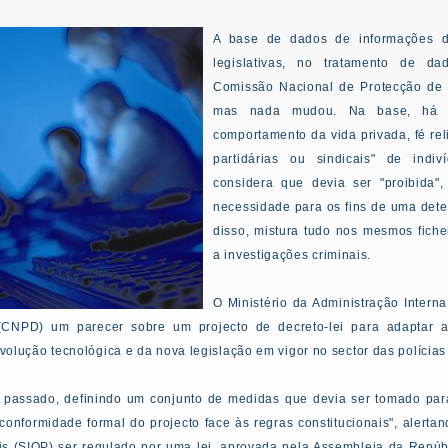
A base de dados de informações d
legislativas, no tratamento de da
Comissão Nacional de Protecção de 
mas nada mudou. Na base, há in
comportamento da vida privada, fé reli
partidárias ou sindicais" de ind
considera que devia ser "proibida"
necessidade para os fins de uma dete
disso, mistura tudo nos mesmos fiche
a investigações criminais.
O Ministério da Administração Inter
CNPD) um parecer sobre um projecto de decreto-lei para adaptar 
evolução tecnológica e da nova legislação em vigor no sector das polícias
passado, definindo um conjunto de medidas que devia ser tomado para
conformidade formal do projecto face às regras constitucionais", alert
s (SIOP) ser regulado por uma lei, aprovada pela Assembleia da Repúblic