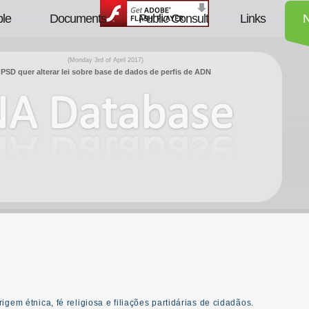
le
Documents
Public Consult
Links
(Monday 3rd of April 2017)
PSD quer alterar lei sobre base de dados de perfis de ADN
gem étnica, fé religiosa e filiações partidárias de cidadãos.