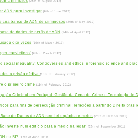
dir criminosos
(25th of August 2012)
er ADN para investigar
(9th of June 2012)
ue cria banco de ADN de criminosos
(29th of May 2012)
u base de dados de perfis de ADN
(14th of April 2012)
usada oito vezes
(19th of March 2012)
ger convictions'
(9th of March 2012)
nd social inequality: Controversies and ethics in forensic science and prac
dos a prisão efetiva
(13th of February 2012)
e o primeiro crime
(11th of February 2012)
tigação Criminal em Portugal: Gestão da Cena de Crime e Tecnologia de 
icos para fins de persecução criminal: reflexões a partir do Direito brasil
 Base de Dados de ADN sem lei orgânica e meios
(26th of October 2011)
o investe num edifício para a medicina legal”
(25th of September 2011)
 ADN no BI?
(17th of June 2011)