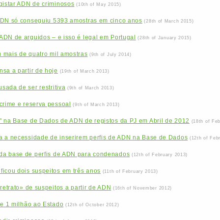
gistar ADN de criminosos
(10th of May 2015)
ADN só conseguiu 5393 amostras em cinco anos
(28th of March 2015)
ADN de arguidos – e isso é legal em Portugal
(28th of January 2015)
 mais de quatro mil amostras
(9th of July 2014)
sa a partir de hoje
(19th of March 2013)
ada de ser restritiva
(9th of March 2013)
crime e reserva pessoal
(9th of March 2013)
" na Base de Dados de ADN de registos da PJ em Abril de 2012
(18th of Fe
a a necessidade de inserirem perfis de ADN na Base de Dados
(12th of Feb
da base de perfis de ADN para condenados
(12th of February 2013)
ficou dois suspeitos em três anos
(11th of February 2013)
retrato» de suspeitos a partir de ADN
(16th of November 2012)
de 1 milhão ao Estado
(12th of October 2012)