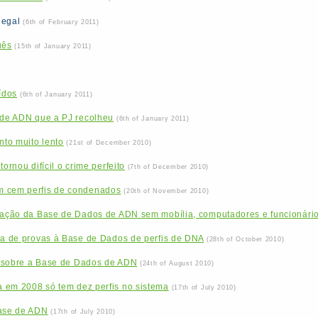
legal
(6th of February 2011)
uês
(15th of January 2011)
ídos
(6th of January 2011)
s de ADN que a PJ recolheu
(6th of January 2011)
to muito lento
(21st of December 2010)
ornou difícil o crime perfeito
(7th of December 2010)
m cem perfis de condenados
(20th of November 2010)
ização da Base de Dados de ADN sem mobília, computadores e funcionári
ha de provas à Base de Dados de perfis de DNA
(28th of October 2010)
L sobre a Base de Dados de ADN
(24th of August 2010)
 em 2008 só tem dez perfis no sistema
(17th of July 2010)
base de ADN
(17th of July 2010)