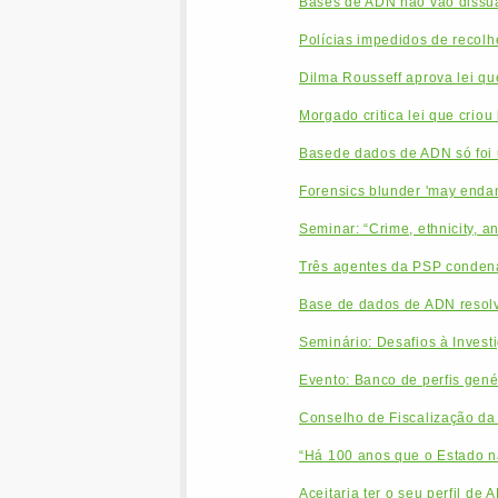
Bases de ADN não vão dissua
Polícias impedidos de recolh
Dilma Rousseff aprova lei q
Morgado critica lei que crio
Basede dados de ADN só foi 
Forensics blunder 'may endan
Seminar: “Crime, ethnicity, a
Três agentes da PSP condena
Base de dados de ADN resolv
Seminário: Desafios à Inves
Evento: Banco de perfis genét
Conselho de Fiscalização da
“Há 100 anos que o Estado nã
Aceitaria ter o seu perfil de