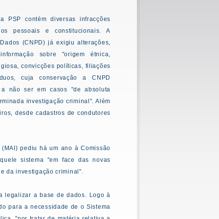
a PSP contém diversas infracções
dos pessoais e constitucionais. A
Dados (CNPD) já exigiu alterações,
formação sobre "origem étnica,
giosa, convicções políticas, filiações
ivíduos, cuja conservação a CNPD
, a não ser em casos "de absoluta
rminada investigação criminal". Além
iros, desde cadastros de condutores
na (MAI) pediu há um ano à Comissão
aquele sistema "em face das novas
 e da investigação criminal".
 legalizar a base de dados. Logo à
ando para a necessidade de o Sistema
a, "por tratar de matéria relativa a