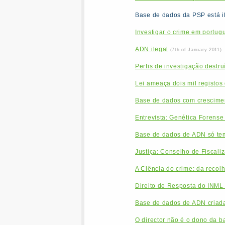
Base de dados da PSP está i
Investigar o crime em portug
ADN ilegal
(7th of January 2011)
Perfis de investigação destru
Lei ameaça dois mil registo
Base de dados com crescimen
Entrevista: Genética Forense t
Base de dados de ADN só te
Justiça: Conselho de Fiscal
A Ciência do crime: da recol
Direito de Resposta do INM
Base de dados de ADN criada
O director não é o dono da 