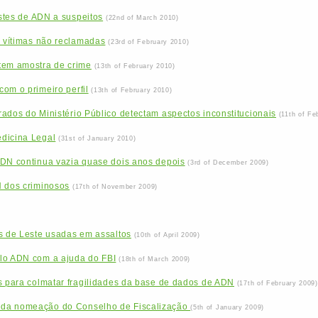
estes de ADN a suspeitos
(22nd of March 2010)
r vítimas não reclamadas
(23rd of February 2010)
tem amostra de crime
(13th of February 2010)
om o primeiro perfil
(13th of February 2010)
ados do Ministério Público detectam aspectos inconstitucionais
(11th of Fe
dicina Legal
(31st of January 2010)
ADN continua vazia quase dois anos depois
(3rd of December 2009)
N dos criminosos
(17th of November 2009)
s de Leste usadas em assaltos
(10th of April 2009)
lo ADN com a ajuda do FBI
(18th of March 2009)
s para colmatar fragilidades da base de dados de ADN
(17th of February 2009)
da nomeação do Conselho de Fiscalização
(5th of January 2009)