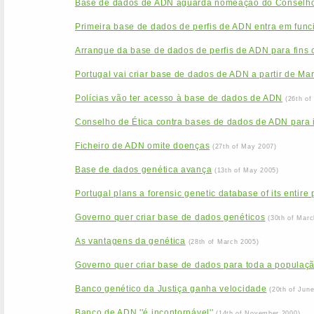
Base de dados de ADN aguarda nomeação do Conselho
Primeira base de dados de perfis de ADN entra em func
Arranque da base de dados de perfis de ADN para fins c
Portugal vai criar base de dados de ADN a partir de Ma
Polícias vão ter acesso à base de dados de ADN
(26th of
Conselho de Ética contra bases de dados de ADN para id
Ficheiro de ADN omite doenças
(27th of May 2007)
Base de dados genética avança
(13th of May 2005)
Portugal plans a forensic genetic database of its entire
Governo quer criar base de dados genéticos
(30th of Marc
As vantagens da genética
(28th of March 2005)
Governo quer criar base de dados para toda a populaç
Banco genético da Justiça ganha velocidade
(20th of Jun
Banco de ADN ''é incontornável''
(14th of November 2000)