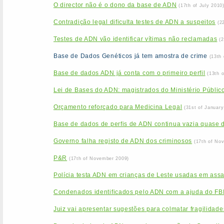
O director não é o dono da base de ADN
(17th of July 2010
Contradição legal dificulta testes de ADN a suspeitos
(2
Testes de ADN vão identificar vítimas não reclamadas
(
Base de Dados Genéticos já tem amostra de crime
(13th
Base de dados ADN já conta com o primeiro perfil
(13th 
Lei de Bases do ADN: magistrados do Ministério Público
Orçamento reforçado para Medicina Legal
(31st of January
Base de dados de perfis de ADN continua vazia quase 
Governo falha registo de ADN dos criminosos
(17th of No
P&R
(17th of November 2009)
Polícia testa ADN em crianças de Leste usadas em assa
Condenados identificados pelo ADN com a ajuda do FB
Juiz vai apresentar sugestões para colmatar fragilida