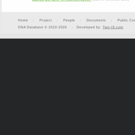
Home
Project
People
Documents
Public Co
DNA Database © 2010-2026 : Developed by:
Two-IS.com