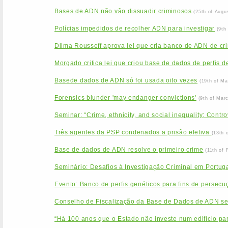
Bases de ADN não vão dissuadir criminosos
(25th of Augu
Polícias impedidos de recolher ADN para investigar
(9th
Dilma Rousseff aprova lei que cria banco de ADN de cr
Morgado critica lei que criou base de dados de perfis 
Basede dados de ADN só foi usada oito vezes
(19th of Ma
Forensics blunder 'may endanger convictions'
(9th of Mar
Seminar: “Crime, ethnicity, and social inequality: Contr
Três agentes da PSP condenados a prisão efetiva
(13th 
Base de dados de ADN resolve o primeiro crime
(11th of 
Seminário: Desafios à Investigação Criminal em Portu
Evento: Banco de perfis genéticos para fins de persecuçã
Conselho de Fiscalização da Base de Dados de ADN se
“Há 100 anos que o Estado não investe num edifício par