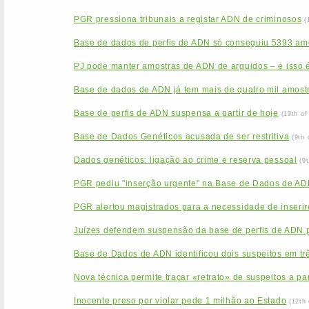
PGR pressiona tribunais a registar ADN de criminosos
(
Base de dados de perfis de ADN só conseguiu 5393 am
PJ pode manter amostras de ADN de arguidos – e isso é
Base de dados de ADN já tem mais de quatro mil amost
Base de perfis de ADN suspensa a partir de hoje
(19th o
Base de Dados Genéticos acusada de ser restritiva
(9th
Dados genéticos: ligação ao crime e reserva pessoal
(9
PGR pediu "inserção urgente" na Base de Dados de ADN
PGR alertou magistrados para a necessidade de inseri
Juízes defendem suspensão da base de perfis de ADN
Base de Dados de ADN identificou dois suspeitos em tr
Nova técnica permite traçar «retrato» de suspeitos a pa
Inocente preso por violar pede 1 milhão ao Estado
(12th