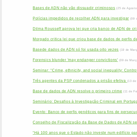
Bases de ADN não vão dissuadir criminosos
(25 de Agosto
Polícias impedidos de recolher ADN para investigar
(09 
Dilma Rousseff aprova lei que cria banco de ADN de cr
Morgado critica lei que criou base de dados de perfis 
Basede dados de ADN só foi usada oito vezes
(19 de Mar
Forensics blunder 'may endanger convictions'
(09 de Març
Seminar: “Crime, ethnicity, and social inequality: Contr
Três agentes da PSP condenados a prisão efetiva
(13 de
Base de dados de ADN resolve o primeiro crime
(11 de Fe
Seminário: Desafios à Investigação Criminal em Portu
Evento: Banco de perfis genéticos para fins de persecuçã
Conselho de Fiscalização da Base de Dados de ADN se
“Há 100 anos que o Estado não investe num edifício par