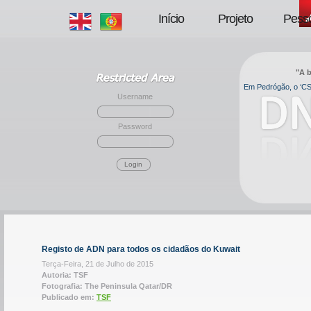
Início
Projeto
Pess
"A b
Em Pedrógão, o ‘CSI
Username
Password
Login
Registo de ADN para todos os cidadãos do Kuwait
Terça-Feira, 21 de Julho de 2015
Autoria: TSF
Fotografia: The Peninsula Qatar/DR
Publicado em:
TSF