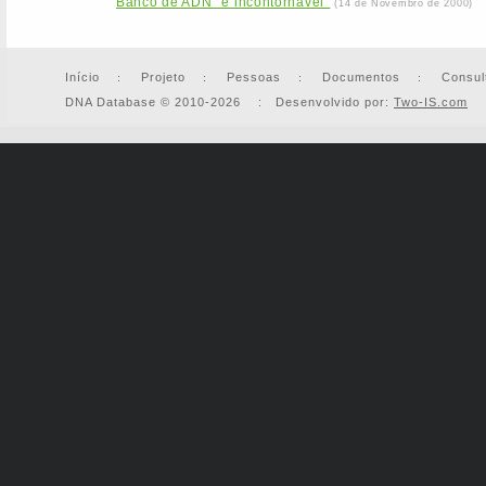
Banco de ADN ''é incontornável''
(14 de Novembro de 2000)
Início
Projeto
Pessoas
Documentos
Consul
DNA Database © 2010-2026 : Desenvolvido por:
Two-IS.com