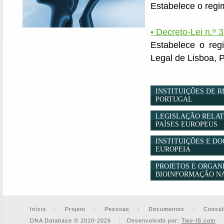
Estabelece o regim
• Decreto-Lei n.º 
Estabelece o regi
Legal de Lisboa, 
INSTITUIÇÕES DE 
PORTUGAL
LEGISLAÇÃO RELAT
PAÍSES EUROPEUS
INSTITUIÇÕES E D
EUROPEIA
PROJETOS E ORGAN
BIOINFORMAÇÃO N
Início
Projeto
Pessoas
Documentos
Consul
DNA Database © 2010-2026 : Desenvolvido por:
Two-IS.com