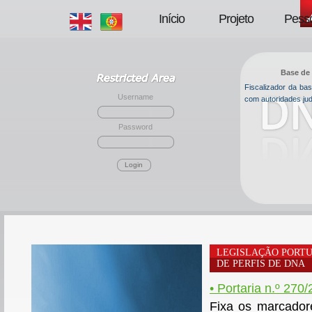
Início
Projeto
Pess
Base de 
Fiscalizador da b
Username
com autoridades jud
Password
Login
LEGISLAÇÃO PORT
DE PERFIS DE DNA
• Portaria n.º 270
Fixa os marcadore