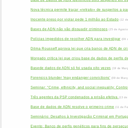
Base de Dados de ADN identificou dois suspeitos em tr
Nova técnica permite traçar «retrato» de suspeitos a pa
Inocente preso por violar pede 1 milhão ao Estado
(12 d
Bases de ADN não vão dissuadir criminosos
(25 de Agosto
Polícias impedidos de recolher ADN para investigar
(09 
Dilma Rousseff aprova lei que cria banco de ADN de cr
Morgado critica lei que criou base de dados de perfis 
Basede dados de ADN só foi usada oito vezes
(19 de Mar
Forensics blunder 'may endanger convictions'
(09 de Març
Seminar: “Crime, ethnicity, and social inequality: Contr
Três agentes da PSP condenados a prisão efetiva
(13 de
Base de dados de ADN resolve o primeiro crime
(11 de Fe
Seminário: Desafios à Investigação Criminal em Portu
Evento: Banco de perfis genéticos para fins de persecuçã