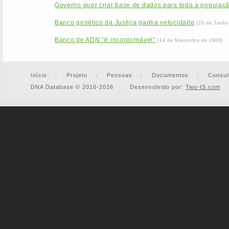
Governo quer criar base de dados para toda a populaç
Banco genético da Justiça ganha velocidade
(20 de Junho
Banco de ADN ''é incontornável''
(14 de Novembro de 2000)
Início
Projeto
Pessoas
Documentos
Consul
DNA Database © 2010-2026 : Desenvolvido por:
Two-IS.com