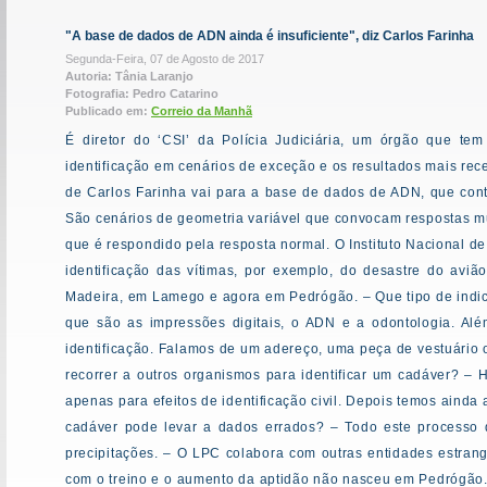
"A base de dados de ADN ainda é insuficiente", diz Carlos Farinha
Segunda-Feira, 07 de Agosto de 2017
Autoria: Tânia Laranjo
Fotografia: Pedro Catarino
Publicado em:
Correio da Manhã
É diretor do ‘CSI’ da Polícia Judiciária, um órgão que tem
identificação em cenários de exceção e os resultados mais rec
de Carlos Farinha vai para a base de dados de ADN, que cont
São cenários de geometria variável que convocam respostas m
que é respondido pela resposta normal. O Instituto Nacional 
identificação das vítimas, por exemplo, do desastre do aviã
Madeira, em Lamego e agora em Pedrógão. – Que tipo de indic
que são as impressões digitais, o ADN e a odontologia. Alé
identificação. Falamos de um adereço, uma peça de vestuário
recorrer a outros organismos para identificar um cadáver? – H
apenas para efeitos de identificação civil. Depois temos ainda
cadáver pode levar a dados errados? – Todo este processo
precipitações. – O LPC colabora com outras entidades estra
com o treino e o aumento da aptidão não nasceu em Pedrógão. 