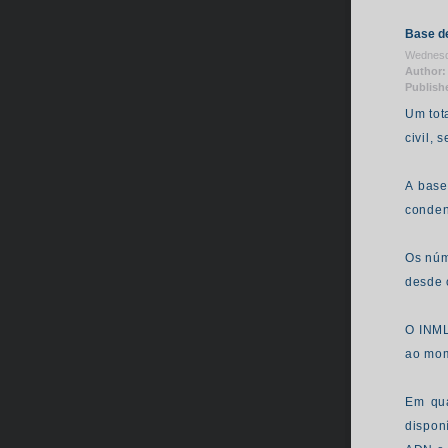
Base de
Wednesda
Author:
Publish
Um tot
civil, 
A base
conden
Os núm
desde o
O INML
ao mom
Em qua
dispon