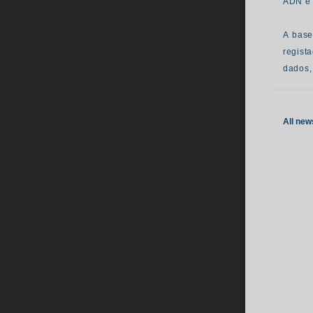
ADN e 
A base
regist
dados, 
All new