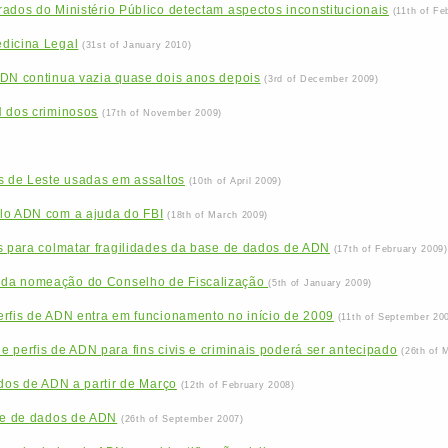
ados do Ministério Público detectam aspectos inconstitucionais
(11th of Fe
dicina Legal
(31st of January 2010)
ADN continua vazia quase dois anos depois
(3rd of December 2009)
N dos criminosos
(17th of November 2009)
s de Leste usadas em assaltos
(10th of April 2009)
lo ADN com a ajuda do FBI
(18th of March 2009)
s para colmatar fragilidades da base de dados de ADN
(17th of February 2009)
da nomeação do Conselho de Fiscalização
(5th of January 2009)
erfis de ADN entra em funcionamento no início de 2009
(11th of September 20
 perfis de ADN para fins civis e criminais poderá ser antecipado
(26th of 
ados de ADN a partir de Março
(12th of February 2008)
ase de dados de ADN
(26th of September 2007)