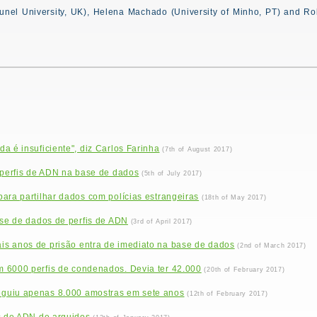
unel University, UK), Helena Machado (University of Minho, PT) and Rob
a é insuficiente", diz Carlos Farinha
(7th of August 2017)
 perfis de ADN na base de dados
(5th of July 2017)
ara partilhar dados com polícias estrangeiras
(18th of May 2017)
ase de dados de perfis de ADN
(3rd of April 2017)
s anos de prisão entra de imediato na base de dados
(2nd of March 2017)
 6000 perfis de condenados. Devia ter 42.000
(20th of February 2017)
guiu apenas 8.000 amostras em sete anos
(12th of February 2017)