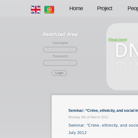
Home
Project
Peop
(Read more)
Username
Password
Login
Seminar: “Crime, ethnicity, and social i
Monday 5th of March 2012
Seminar: “Crime, ethnicity, and soci
July 2012