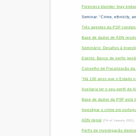
Forensics blunder 'may endan
Seminar: “Crime, ethnicity, a
Três agentes da PSP condena
Base de dados de ADN resolv
Seminário: Desafios à Inves
Evento: Banco de perfis genét
Conselho de Fiscalização da
“Há 100 anos que o Estado nã
Aceitaria ter o seu perfil de
Base de dados da PSP está i
Investigar o crime em portug
ADN ilegal
(7th of January 2011)
Perfis de investigação destru