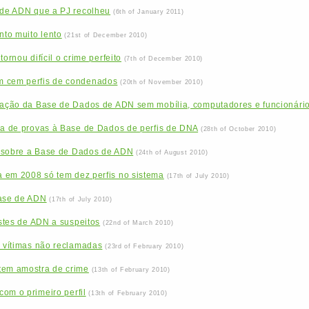
s de ADN que a PJ recolheu
(6th of January 2011)
to muito lento
(21st of December 2010)
ornou difícil o crime perfeito
(7th of December 2010)
m cem perfis de condenados
(20th of November 2010)
ização da Base de Dados de ADN sem mobília, computadores e funcionári
ha de provas à Base de Dados de perfis de DNA
(28th of October 2010)
L sobre a Base de Dados de ADN
(24th of August 2010)
 em 2008 só tem dez perfis no sistema
(17th of July 2010)
base de ADN
(17th of July 2010)
estes de ADN a suspeitos
(22nd of March 2010)
r vítimas não reclamadas
(23rd of February 2010)
tem amostra de crime
(13th of February 2010)
om o primeiro perfil
(13th of February 2010)