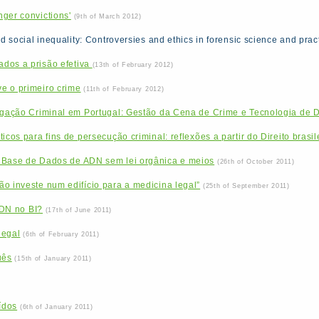
ger convictions'
(9th of March 2012)
nd social inequality: Controversies and ethics in forensic science and prac
dos a prisão efetiva
(13th of February 2012)
e o primeiro crime
(11th of February 2012)
tigação Criminal em Portugal: Gestão da Cena de Crime e Tecnologia de 
icos para fins de persecução criminal: reflexões a partir do Direito brasil
 Base de Dados de ADN sem lei orgânica e meios
(26th of October 2011)
o investe num edifício para a medicina legal”
(25th of September 2011)
 ADN no BI?
(17th of June 2011)
legal
(6th of February 2011)
uês
(15th of January 2011)
ídos
(6th of January 2011)