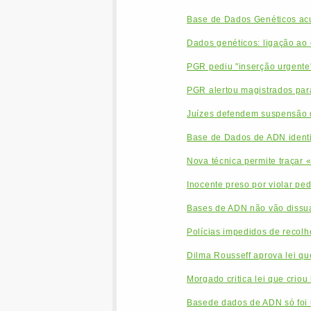
Base de Dados Genéticos acus
Dados genéticos: ligação ao 
PGR pediu "inserção urgente
PGR alertou magistrados par
Juízes defendem suspensão 
Base de Dados de ADN identi
Nova técnica permite traçar «
Inocente preso por violar pe
Bases de ADN não vão dissua
Polícias impedidos de recolh
Dilma Rousseff aprova lei q
Morgado critica lei que crio
Basede dados de ADN só foi 