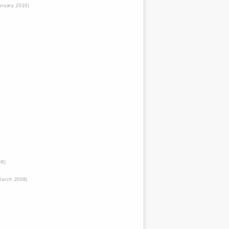
bruary 2010)
08)
March 2008)