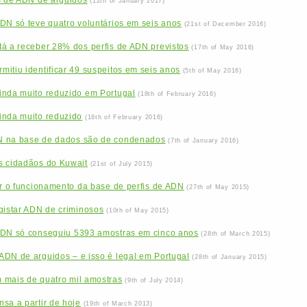
s de ADN de arguidos
(12th of January 2017)
DN só teve quatro voluntários em seis anos
(21st of December 2016)
tá a receber 28% dos perfis de ADN previstos
(17th of May 2016)
itiu identificar 49 suspeitos em seis anos
(5th of May 2016)
inda muito reduzido em Portugal
(18th of February 2016)
inda muito reduzido
(16th of February 2016)
N na base de dados são de condenados
(7th of January 2016)
s cidadãos do Kuwait
(21st of July 2015)
ar o funcionamento da base de perfis de ADN
(27th of May 2015)
gistar ADN de criminosos
(10th of May 2015)
ADN só conseguiu 5393 amostras em cinco anos
(28th of March 2015)
ADN de arguidos – e isso é legal em Portugal
(28th of January 2015)
 mais de quatro mil amostras
(9th of July 2014)
sa a partir de hoje
(19th of March 2013)