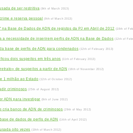
ada de ser restritiva
(9th of March 2013)
crime e reserva pessoal
(9th of March 2013)
" na Base de Dados de ADN de registos da PJ em Abril de 2012
(18th of Fe
a a necessidade de inserirem perfis de ADN na Base de Dados
(12th of Feb
da base de perfis de ADN para condenados
(12th of February 2013)
ficou dois suspeitos em três anos
(11th of February 2013)
retrato» de suspeitos a partir de ADN
(16th of November 2012)
de 1 milhão ao Estado
(12th of October 2012)
dir criminosos
(25th of August 2012)
er ADN para investigar
(9th of June 2012)
ue cria banco de ADN de criminosos
(29th of May 2012)
u base de dados de perfis de ADN
(14th of April 2012)
usada oito vezes
(19th of March 2012)