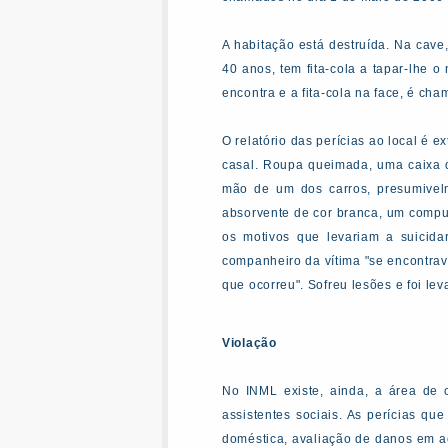
A habitação está destruída. Na cav
40 anos, tem fita-cola a tapar-lhe o
encontra e a fita-cola na face, é ch
O relatório das perícias ao local é 
casal. Roupa queimada, uma caixa de
mão de um dos carros, presumivelme
absorvente de cor branca, um comput
os motivos que levariam a suicid
companheiro da vítima "se encontra
que ocorreu". Sofreu lesões e foi lev
Violação
No INML existe, ainda, a área de c
assistentes sociais. As perícias q
doméstica, avaliação de danos em ac