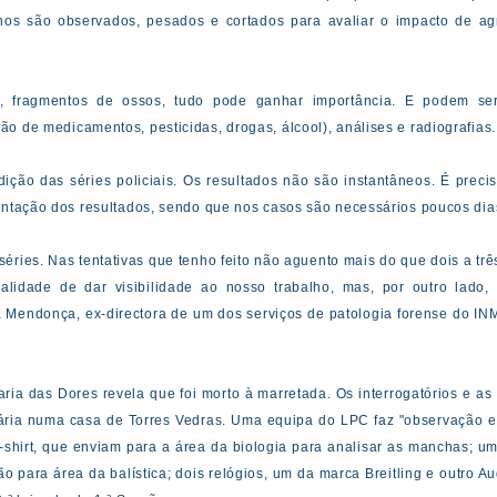
nos são observados, pesados e cortados para avaliar o impacto de ag
.
o, fragmentos de ossos, tudo pode ganhar importância. E podem s
o de medicamentos, pesticidas, drogas, álcool), análises e radiografias.
ição das séries policiais. Os resultados não são instantâneos. É prec
entação dos resultados, sendo que nos casos são necessários poucos dia
éries. Nas tentativas que tenho feito não aguento mais do que dois a três
tualidade de dar visibilidade ao nosso trabalho, mas, por outro lado
ina Mendonça, ex-directora de um dos serviços de patologia forense do IN
ria das Dores revela que foi morto à marretada. Os interrogatórios e as 
ria numa casa de Torres Vedras. Uma equipa do LPC faz "observação e re
-shirt, que enviam para a área da biologia para analisar as manchas; 
 para área da balística; dois relógios, um da marca Breitling e outro A