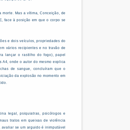
 morte. Mas a vítima, Conceição, de
. E, face à posição em que o corpo se
ções e dois veículos, propriedades do
em vários recipientes e no travão de
a lançar o rastilho do fogo), papel
as A4, onde o autor do mesmo explica
nchas de sangue, concluíram que o
iniciação da explosão no momento em
tido.
na legal, psiquiatras, psicólogos e
maus tratos em queixas de violência
 avaliar se um arguido é inimputável