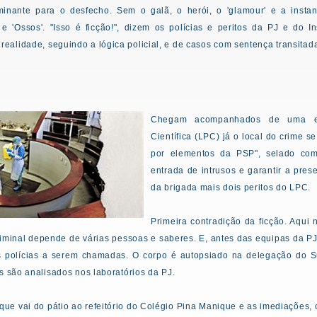
minante para o desfecho. Sem o galã, o herói, o 'glamour' e a instan
' e 'Ossos'. "Isso é ficção!", dizem os polícias e peritos da PJ e do I
alidade, seguindo a lógica policial, e de casos com sentença transitad
Chegam acompanhados de uma equ
Científica (LPC) já o local do crime 
por elementos da PSP", selado com
entrada de intrusos e garantir a pres
da brigada mais dois peritos do LPC.
Primeira contradição da ficção. Aqui 
riminal depende de várias pessoas e saberes. E, antes das equipas da PJ
 polícias a serem chamadas. O corpo é autopsiado na delegação do Su
s são analisados nos laboratórios da PJ.
 que vai do pátio ao refeitório do Colégio Pina Manique e as imediações,