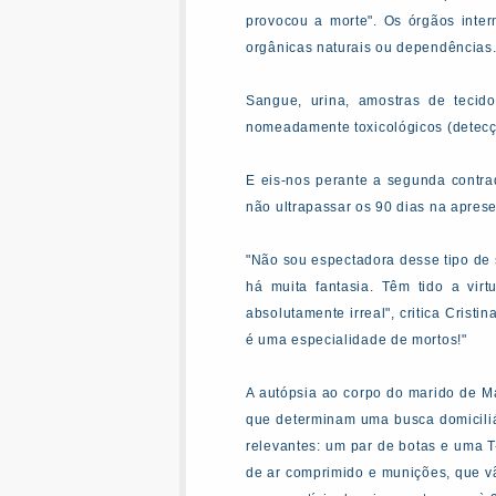
provocou a morte". Os órgãos inter
orgânicas naturais ou dependências
Sangue, urina, amostras de tecid
nomeadamente toxicológicos (detecçã
E eis-nos perante a segunda contrad
não ultrapassar os 90 dias na apres
"Não sou espectadora desse tipo de s
há muita fantasia. Têm tido a vir
absolutamente irreal", critica Crist
é uma especialidade de mortos!"
A autópsia ao corpo do marido de Ma
que determinam uma busca domiciliá
relevantes: um par de botas e uma T
de ar comprimido e munições, que vão