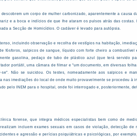
e, descobrem um corpo de mulher carbonizado, aparentemente a causa da
 nariz e a boca e indícios de que lhe ataram os pulsos atrás das costas
amada a Secção de Homicídios. O cadáver é levado para autópsia.
extenso, incluindo observação e recolha de vestígios na habitação, imedia
 fósforos, salpicos de sangue, líquido com forte cheiro a combustível 
nte gasolina, pedaço de tubo de plástico azul (que terá servido par
ador portátil, uma câmara de filmar e "um documento, em diversas folh
ar-se". Não se suicidou. Os testes, nomeadamente aos salpicos e ma
va nas imediações do local de onde muito provavelmente se procedeu à 
ado pelo INEM para o hospital, onde foi interrogado e, posteriormente, de
línica forense, que integra médicos especialistas bem como de medici
ue realizam incluem exames sexuais em casos de violação, detecção de 
identes e agressão e perícias psiquiátricas e psicológicas, por exemplo,