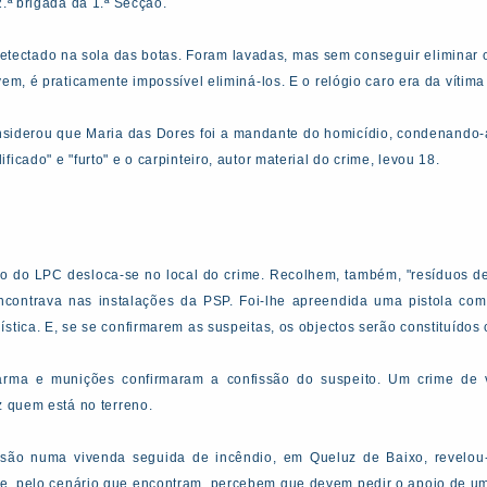
2.ª brigada da 1.ª Secção.
 detectado na sola das botas. Foram lavadas, mas sem conseguir eliminar
em, é praticamente impossível eliminá-los. E o relógio caro era da vítima 
considerou que Maria das Dores foi a mandante do homicídio, condenando-a
icado" e "furto" e o carpinteiro, autor material do crime, levou 18.
 do LPC desloca-se no local do crime. Recolhem, também, "resíduos de
encontrava nas instalações da PSP. Foi-lhe apreendida uma pistola co
stica. E, se se confirmarem as suspeitas, os objectos serão constituídos
rma e munições confirmaram a confissão do suspeito. Um crime de vi
z quem está no terreno.
são numa vivenda seguida de incêndio, em Queluz de Baixo, revelou-
e, pelo cenário que encontram, percebem que devem pedir o apoio de u