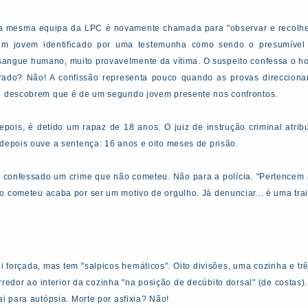
e, a mesma equipa da LPC é novamente chamada para "observar e recolhe
 um jovem identificado por uma testemunha como sendo o presumível 
sangue humano, muito provavelmente da vítima. O suspeito confessa o hom
rado? Não! A confissão representa pouco quando as provas direccionam
 e descobrem que é de um segundo jovem presente nos confrontos.
ois, é detido um rapaz de 18 anos. O juiz de instrução criminal atribui
 depois ouve a sentença: 16 anos e oito meses de prisão.
 confessado um crime que não cometeu. Não para a polícia. "Pertencem a
o cometeu acaba por ser um motivo de orgulho. Já denunciar... é uma trai
oi forçada, mas tem "salpicos hemáticos". Oito divisões, uma cozinha e tr
redor ao interior da cozinha "na posição de decúbito dorsal" (de costas)
ai para autópsia. Morte por asfixia? Não!