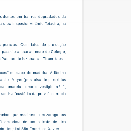
residentes em bairros degradados da
a o ex-inspector António Teixeira, na
s perícias. Com fatos de protecção
no passeio anexo ao muro do Colégio,
dPanther de luz branca. Tiram fotos.
aces" no cabo de madeira. A lâmina
astle--Mayer (pesquisa de peroxidas
ca amarela como o vestígio n.º 1,
antir a "custódia da prova": correcta
 manchas que recolhem com zaragatoas
lã em cima de um caixote de lixo
do Hospital São Francisco Xavier.