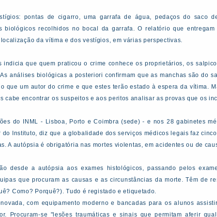
tígios: pontas de cigarro, uma garrafa de água, pedaços do saco de 
 biológicos recolhidos no bocal da garrafa. O relatório que entregam 
 localização da vítima e dos vestígios, em várias perspectivas.
ndicia que quem praticou o crime conhece os proprietários, os salpico
. As análises biológicas a posteriori confirmam que as manchas são do sa
o que um autor do crime e que estes terão estado à espera da vítima. 
es cabe encontrar os suspeitos e aos peritos analisar as provas que os in
ções do INML - Lisboa, Porto e Coimbra (sede) - e nos 28 gabinetes méd
or do Instituto, diz que a globalidade dos serviços médicos legais faz cin
ias. A autópsia é obrigatória nas mortes violentas, em acidentes ou de ca
vão desde a autópsia aos exames histológicos, passando pelos exam
quipas que procuram as causas e as circunstâncias da morte. Têm de r
ê? Como? Porquê?). Tudo é registado e etiquetado.
renovada, com equipamento moderno e bancadas para os alunos assisti
r. Procuram-se "lesões traumáticas e sinais que permitam aferir qual