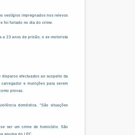
 os vestígios impregnados nos relevos
e foi furtado no dia do crime.
 a 23 anos de prisão; o ex-motorista
 disparos efectuados ao suspeito da
m carregador e munições para serem
 como provas.
olência doméstica. "São situações
se ser um crime de homicídio. São
ma equipa do LPC.