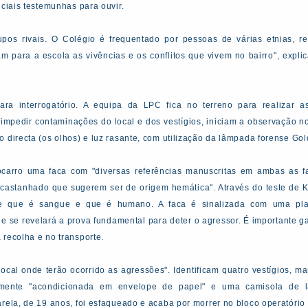
nciais testemunhas para ouvir.
upos rivais. O Colégio é frequentado por pessoas de várias etnias, 
am para a escola as vivências e os conflitos que vivem no bairro", explic
ra interrogatório. A equipa da LPC fica no terreno para realizar a
a impedir contaminações do local e dos vestígios, iniciam a observação 
 directa (os olhos) e luz rasante, com utilização da lâmpada forense Gol
carro uma faca com "diversas referências manuscritas em ambas as f
astanhado que sugerem ser de origem hemática". Através do teste de K
se que é sangue e que é humano. A faca é sinalizada com uma pla
 se revelará a prova fundamental para deter o agressor. É importante gar
 recolha e no transporte.
local onde terão ocorrido as agressões". Identificam quatro vestígios,
rmente "acondicionada em envelope de papel" e uma camisola de 
rela, de 19 anos, foi esfaqueado e acaba por morrer no bloco operatório 