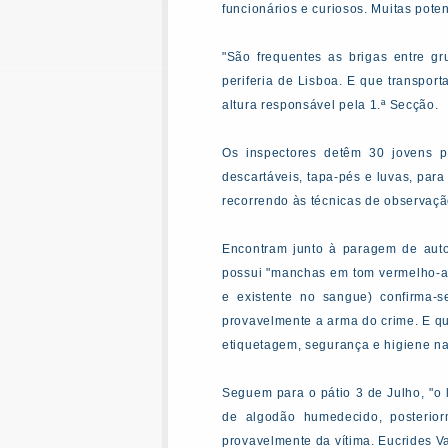
funcionários e curiosos. Muitas pote
"São frequentes as brigas entre gr
periferia de Lisboa. E que transport
altura responsável pela 1.ª Secção.
Os inspectores detêm 30 jovens pa
descartáveis, tapa-pés e luvas, par
recorrendo às técnicas de observação
Encontram junto à paragem de auto
possui "manchas em tom vermelho-ac
e existente no sangue) confirma-
provavelmente a arma do crime. E que
etiquetagem, segurança e higiene na
Seguem para o pátio 3 de Julho, "o 
de algodão humedecido, posterio
provavelmente da vítima. Eucrides Va