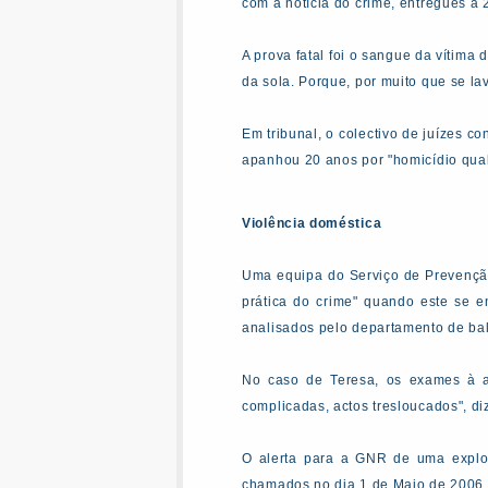
com a notícia do crime, entregues à 
A prova fatal foi o sangue da vítima
da sola. Porque, por muito que se lav
Em tribunal, o colectivo de juízes 
apanhou 20 anos por "homicídio qualif
Violência doméstica
Uma equipa do Serviço de Prevenção
prática do crime" quando este se 
analisados pelo departamento de balí
No caso de Teresa, os exames à a
complicadas, actos tresloucados", di
O alerta para a GNR de uma explo
chamados no dia 1 de Maio de 2006 