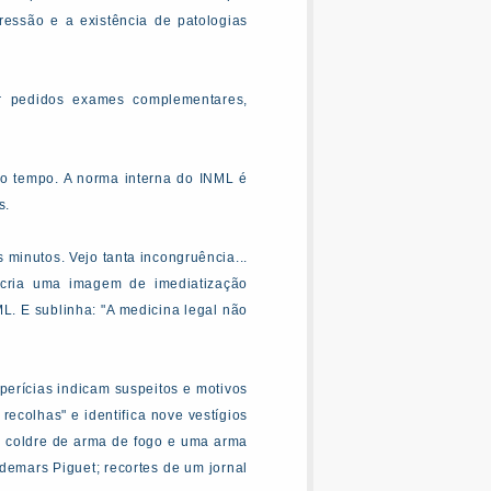
ressão e a existência de patologias
er pedidos exames complementares,
iso tempo. A norma interna do INML é
s.
 minutos. Vejo tanta incongruência...
, cria uma imagem de imediatização
ML. E sublinha: "A medicina legal não
perícias indicam suspeitos e motivos
colhas" e identifica nove vestígios
um coldre de arma de fogo e uma arma
udemars Piguet; recortes de um jornal