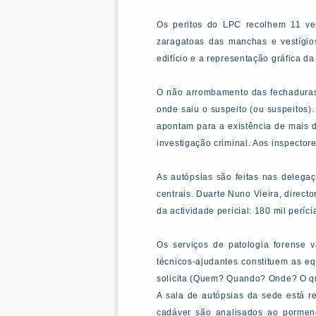
Os peritos do LPC recolhem 11 ves
zaragatoas das manchas e vestígios
edifício e a representação gráfica da
O não arrombamento das fechaduras i
onde saiu o suspeito (ou suspeitos)
apontam para a existência de mais d
investigação criminal. Aos inspector
As autópsias são feitas nas delega
centrais. Duarte Nuno Vieira, direct
da actividade pericial: 180 mil períc
Os serviços de patologia forense 
técnicos-ajudantes constituem as e
solicita (Quem? Quando? Onde? O qu
A sala de autópsias da sede está 
cadáver são analisados ao pormeno