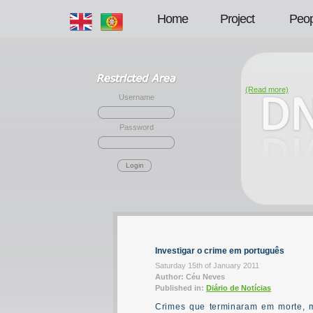
Home
Project
Peop
(Read more)
Username
Password
Login
Investigar o crime em português
Saturday 15th of January 2011
Author: Céu Neves
Published in:
Diário de Notícias
Crimes que terminaram em morte, m