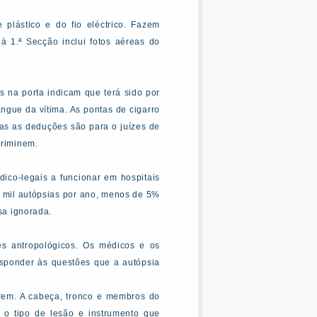
plástico e do fio eléctrico. Fazem
à 1.ª Secção inclui fotos aéreas do
s na porta indicam que terá sido por
ngue da vítima. As pontas de cigarro
Mas as deduções são para o juízes de
criminem.
ico-legais a funcionar em hospitais
co mil autópsias por ano, menos de 5%
usa ignorada.
es antropológicos. Os médicos e os
esponder às questões que a autópsia
rem. A cabeça, tronco e membros do
 o tipo de lesão e instrumento que