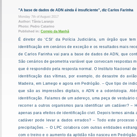
"A base de dados de ADN ainda é insuficiente", diz Carlos Farinha
Monday 7th of August 2017
Author: Tânia Laranjo
Photo: Pedro Catarino
Published in:
Correio da Manhã
É diretor do ‘CSI’ da Polícia Judiciária, um órgão que tem
identificação em cenários de exceção e os resultados mais rec
de Carlos Farinha vai para a base de dados de ADN, que cont
São cenários de geometria variável que convocam respostas m
que é respondido pela resposta normal. O Instituto Nacional 
identificação das vítimas, por exemplo, do desastre do aviã
Madeira, em Lamego e agora em Pedrógão. – Que tipo de indic
que são as impressões digitais, o ADN e a odontologia. Alé
identificação. Falamos de um adereço, uma peça de vestuário
recorrer a outros organismos para identificar um cadáver? – H
apenas para efeitos de identificação civil. Depois temos ainda
cadáver pode levar a dados errados? – Todo este processo
precipitações. – O LPC colabora com outras entidades estra
com o treino e o aumento da aptidão não nasceu em Pedrógão. 