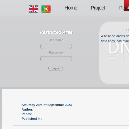
Home
Project
Peop
P
A base de dados de 
Username
sete anos, das qua
Password
Login
Saturday 23rd of September 2023
Author:
Photo:
Published in: