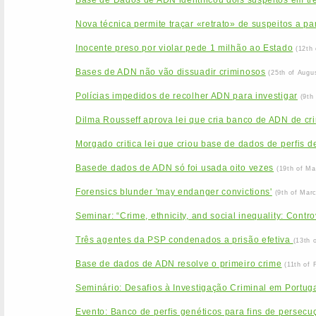
Base de Dados de ADN identificou dois suspeitos em tr
Nova técnica permite traçar «retrato» de suspeitos a pa
Inocente preso por violar pede 1 milhão ao Estado
(12th
Bases de ADN não vão dissuadir criminosos
(25th of Augu
Polícias impedidos de recolher ADN para investigar
(9th
Dilma Rousseff aprova lei que cria banco de ADN de cr
Morgado critica lei que criou base de dados de perfis 
Basede dados de ADN só foi usada oito vezes
(19th of Ma
Forensics blunder 'may endanger convictions'
(9th of Mar
Seminar: “Crime, ethnicity, and social inequality: Contr
Três agentes da PSP condenados a prisão efetiva
(13th 
Base de dados de ADN resolve o primeiro crime
(11th of 
Seminário: Desafios à Investigação Criminal em Portu
Evento: Banco de perfis genéticos para fins de persecuçã