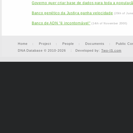
Governo quer criar base de dados para toda a populaç
Banco genético da Justiça ganha velocidade
(20th of Jun
Banco de ADN ''é incontornável''
(14th of November 2000)
Home
Project
People
Documents
Public Co
DNA Database © 2010-2026 : Developed by:
Two-IS.com